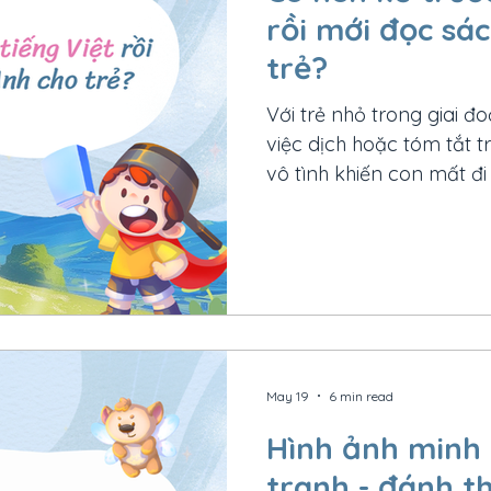
rồi mới đọc sá
trẻ?
Với trẻ nhỏ trong giai đo
việc dịch hoặc tóm tắt tr
vô tình khiến con mất đi
tiếng Anh. Vậy đâu mới 
0–6 tuổi?
May 19
6 min read
Hình ảnh minh 
tranh - đánh th