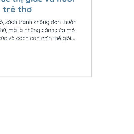
 trẻ thơ
hỏ, sách tranh không đơn thuần
 chữ, mà là những cánh cửa mở
xúc và cách con nhìn thế giới.
ình ảnh chính là “ngôn ngữ” đầu
c vào câu chuyện. Đó cũng là lý
 cuốn sách có minh họa đẹp, tử
 chỉ giúp trẻ yêu đọc sách hơn,
ưỡng thẩm mỹ, cảm xúc và khả
từ những năm tháng đầu đ