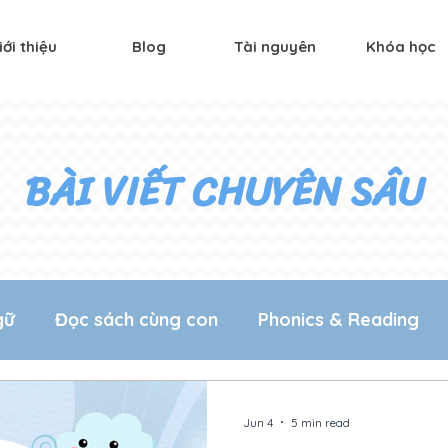
iới thiệu
Blog
Tài nguyên
Khóa học
BÀI VIẾT CHUYÊN SÂU
gữ
Đọc sách cùng con
Phonics & Reading
nh song ngữ
Jun 4
5 min read