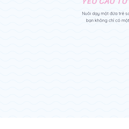
YÊU CẦU TƯ
Nuôi dạy một đứa trẻ so
bạn không chỉ có một 