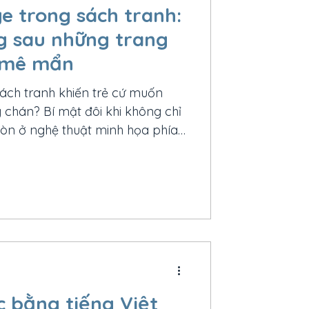
ge trong sách tranh:
 sau những trang
ẻ mê mẩn
ách tranh khiến trẻ cứ muốn
chán? Bí mật đôi khi không chỉ
n ở nghệ thuật minh họa phía
ng thế giới Picture Book, kỹ
t dán nghệ thuật) đã tạo nên
g, giàu chiều sâu và kích thích
 của trẻ. Hôm nay, chúng ta
ao những trang sách được tạo
ụp hay các chất liệu đời thường
c bằng tiếng Việt