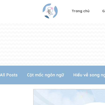
Trang chủ
G
All Posts
Cột mốc ngôn ngữ
Hiểu về song n
Phỏng vấn
Series học từ vựng
Thực hà