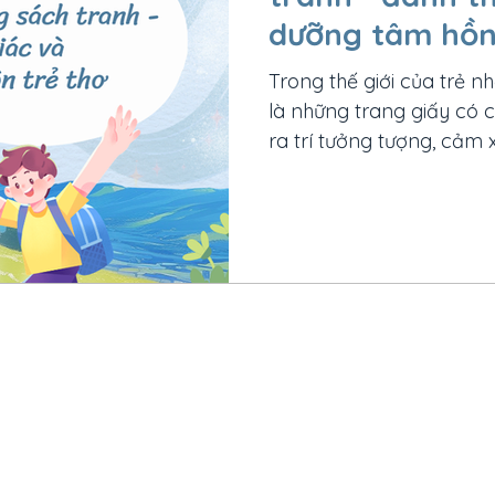
dưỡng tâm hồn
Trong thế giới của trẻ n
là những trang giấy có
ra trí tưởng tượng, cảm 
Với trẻ chưa biết đọc, h
tiên dẫn lối cho con bướ
do vì sao việc chọn một
tế và có chiều sâu không
mà còn âm thầm nuôi d
năng quan sát của con 