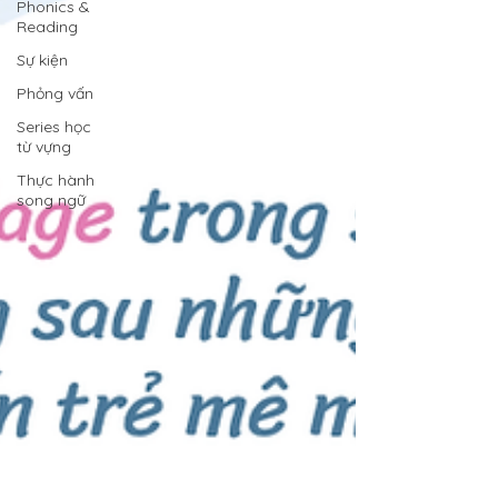
Phonics &
Reading
Sự kiện
Phỏng vấn
Series học
từ vựng
Thực hành
song ngữ