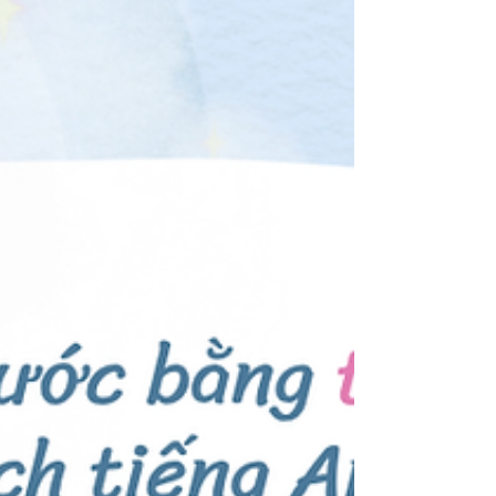
từ giấy, vải, ảnh chụp hay các chất liệu đời thường
lại có