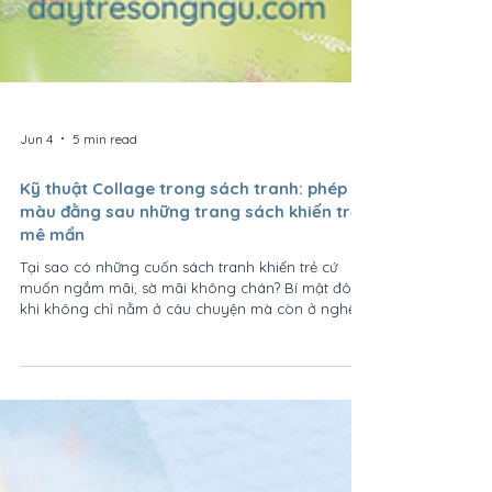
Jun 4
5 min read
Kỹ thuật Collage trong sách tranh: phép
màu đằng sau những trang sách khiến trẻ
mê mẩn
Tại sao có những cuốn sách tranh khiến trẻ cứ
muốn ngắm mãi, sờ mãi không chán? Bí mật đôi
khi không chỉ nằm ở câu chuyện mà còn ở nghệ
thuật minh họa phía sau từng trang sách. Trong
thế giới Picture Book, kỹ thuật Collage (tranh cắt
dán nghệ thuật) đã tạo nên những tác phẩm sống
động, giàu chiều sâu và kích thích mạnh mẽ trí
tưởng tượng của trẻ. Hôm nay, chúng ta hãy cùng
khám phá vì sao những trang sách được tạo nên