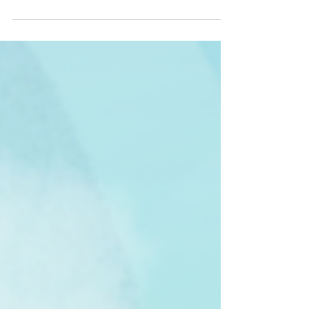
Sau Box set màu đỏ với những câu chuyện ngắn
đầu tiên giúp trẻ làm quen với việc tự đọc, Box set
màu xanh dương của bộ “Tug the Pup” tiếp tục
nâng độ khó lên một cách rất tự nhiên và khoa
học. Những câu văn dài hơn, cốt truyện hấp dẫn
hơn, từ vựng và ngữ pháp phong phú hơn nhưng
vẫn được nâng đỡ bởi hệ thống hình minh họa
thông minh, giúp trẻ đọc hiểu mà không cần tra từ
điển. Đây chính là giai đoạn chuyển tiếp quan
trọng từ việc giải mã âm thanh qua phonics sang
đọc hiểu thự