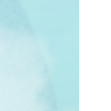
bước lên Level E to G (Box set 3 - Xanh lá), thế giới
đọc độc lập của con đã trở nên vô cùng quen thu