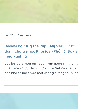
Jun 25
7 min read
Review bộ “Tug the Pup – My Very First”
dành cho trẻ học Phonics - Phần 3: Box set
màu xanh lá
Sau khi đã đi qua giai đoạn làm quen âm thanh,
ghép vần và đọc từ ở những Box Set đầu tiên, các
bạn nhỏ sẽ bước vào một chặng đường thú vị hơn:
đọc để hiểu câu chuyện. Box Set 3 màu xanh lá
của Pup The Tug chính là bước chuyển quan trọng
giúp trẻ không chỉ đọc được chữ, mà còn bắt đầu
suy nghĩ, kết nối tình huống và cảm nhận ngôn
ngữ thông qua từng trang sách. Khi các bạn nhỏ