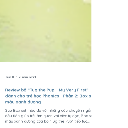
Jun 8
6 min read
Review bộ “Tug the Pup – My Very First”
dành cho trẻ học Phonics - Phần 2: Box set
màu xanh dương