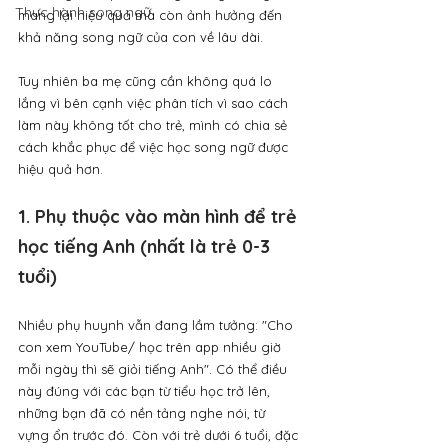
Thực hành song ngữ
mang lại hiệu quả mà còn ảnh hưởng đến 
khả năng song ngữ của con về lâu dài. 
Tuy nhiên ba mẹ cũng cần không quá lo 
lắng vì bên cạnh việc phân tích vì sao cách 
làm này không tốt cho trẻ, mình có chia sẻ 
cách khắc phục để việc học song ngữ được 
hiệu quả hơn.
1. Phụ thuộc vào màn hình để trẻ 
học tiếng Anh (nhất là trẻ 0-3 
tuổi)
Nhiều phụ huynh vẫn đang lầm tưởng: "Cho 
con xem YouTube/ học trên app nhiều giờ 
mỗi ngày thì sẽ giỏi tiếng Anh". Có thể điều 
này đúng với các bạn từ tiểu học trở lên, 
những bạn đã có nền tảng nghe nói, từ 
vựng ổn trước đó. Còn với trẻ dưới 6 tuổi, đặc 