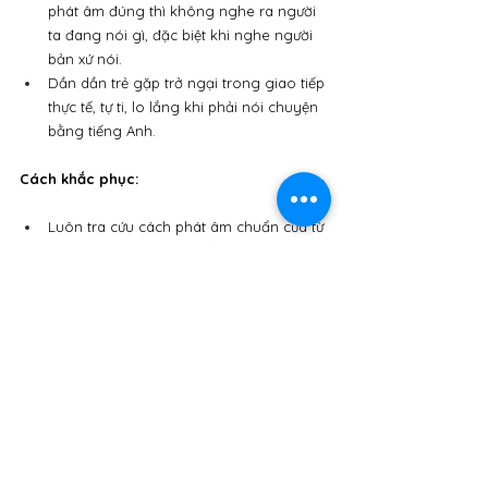
phát âm đúng thì không nghe ra người 
ta đang nói gì, đặc biệt khi nghe người 
bản xứ nói.
Dần dần trẻ gặp trở ngại trong giao tiếp 
thực tế, tự ti, lo lắng khi phải nói chuyện 
bằng tiếng Anh.
Cách khắc phục:
Luôn tra cứu cách phát âm chuẩn của từ 
mới trước khi dạy con bằng cách sử 
dụng từ điển có phiên âm quốc tế IPA 
như từ điển Cambridge/Oxford online, 
ứng dụng Google Translate có chức 
năng phát âm, các app luyện phát âm 
chuyên dụng.
Nếu không chắc chắn về cách phát âm, 
hãy cứ thành thật nói với con là chúng 
ta hãy cùng tra từ điển nhé, thay vì dạy 
con theo cách đọc sai của mình.