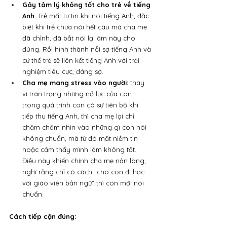
Gây tâm lý không tốt cho trẻ về tiếng 
Anh
: Trẻ mất tự tin khi nói tiếng Anh, đặc 
biệt khi trẻ chưa nói hết câu mà cha mẹ 
đã chỉnh, đã bắt nói lại âm này cho 
đúng. Rồi hình thành nỗi sợ tiếng Anh và 
cứ thế trẻ sẽ liên kết tiếng Anh với trải 
nghiệm tiêu cực, đáng sợ.
Cha mẹ mang stress vào người:
 thay 
vì trân trọng những nỗ lực của con 
trong quá trình con có sự tiên bộ khi 
tiếp thu tiếng Anh, thì cha mẹ lại chỉ 
chăm chăm nhìn vào những gì con nói 
không chuẩn, mà từ đó mất niềm tin 
hoặc cảm thấy mình làm không tốt. 
Điều này khiến chính cha mẹ nản lòng, 
nghĩ rằng chỉ có cách “cho con đi học 
với giáo viên bản ngữ” thì con mới nói 
chuẩn.
Cách tiếp cận đúng: