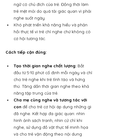
ngữ có chủ đích của trẻ. Đồng thời làm 
trẻ mệt mỏi do quá tải giác quan vì phải 
nghe suốt ngày.
Khó phát triển khả năng hiểu và phản 
hồi thực tế vì trẻ chỉ nghe chứ không có 
cơ hội tương tác.
Cách tiếp cận đúng:
Tạo thời gian nghe chất lượng:
 Bắt 
đầu từ 5-10 phút cố định mỗi ngày và chỉ 
cho trẻ nghe khi trẻ tỉnh táo và hứng 
thú. Tăng dần thời gian nghe theo khả 
năng tập trung của trẻ.
Cha mẹ cùng nghe và tương tác với 
con
 để cho trẻ cơ hội áp dụng những gì 
đã nghe. Kết hợp đa giác quan: nhìn 
hình ảnh sách tranh, nhìn cử chỉ khi 
nghe, sử dụng đồ vật thực tế minh họa 
và cho trẻ vận động theo nội dung 