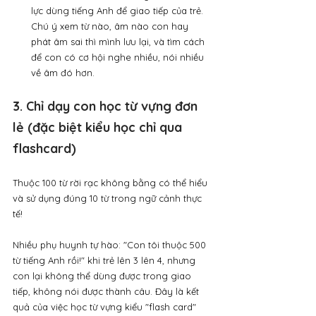
lực dùng tiếng Anh để giao tiếp của trẻ. 
Chú ý xem từ nào, âm nào con hay 
phát âm sai thì mình lưu lại, và tìm cách 
để con có cơ hội nghe nhiều, nói nhiều 
về âm đó hơn.
3. Chỉ dạy con học từ vựng đơn 
lẻ (đặc biệt kiểu học chỉ qua 
flashcard)
Thuộc 100 từ rời rạc không bằng có thể hiểu 
và sử dụng đúng 10 từ trong ngữ cảnh thực 
tế!
Nhiều phụ huynh tự hào: "Con tôi thuộc 500 
từ tiếng Anh rồi!" khi trẻ lên 3 lên 4, nhưng 
con lại không thể dùng được trong giao 
tiếp, không nói được thành câu. Đây là kết 
quả của việc học từ vựng kiểu "flash card" 