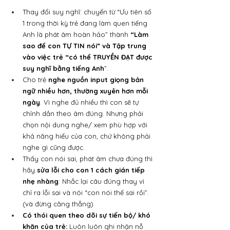
Thay đổi suy nghĩ: chuyển từ “Ưu tiên số 
1 trong thời kỳ trẻ đang làm quen tiếng 
Anh là phát âm hoàn hảo” thành 
“Làm 
sao để con TỰ TIN nói” và Tập trung 
vào việc trẻ “có thể TRUYỀN ĐẠT được 
suy nghĩ bằng tiếng Anh
”.
Cho trẻ 
nghe nguồn input giọng bản 
ngữ nhiều hơn, thường xuyên hơn mỗi 
ngày
. Vì nghe đủ nhiều thì con sẽ tự 
chỉnh dần theo âm đúng. Nhưng phải 
chọn nội dung nghe/ xem phù hợp với 
khả năng hiểu của con, chứ không phải 
nghe gì cũng được.
Thấy con nói sai, phát âm chưa đúng thì 
hãy 
sửa lỗi cho con 1 cách gián tiếp 
nhẹ nhàng
: Nhắc lại câu đúng thay vì 
chỉ ra lỗi sai và nói “con nói thế sai rồi”. 
(và đừng căng thẳng)
Có thói quen theo dõi sự tiến bộ/ khó 
khăn của trẻ:
 Luôn luôn ghi nhận nỗ 