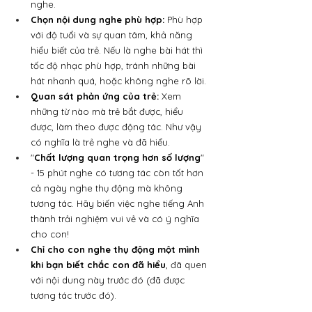
nghe.
Chọn nội dung nghe phù hợp:
 Phù hợp 
với độ tuổi và sự quan tâm, khả năng 
hiểu biết của trẻ. Nếu là nghe bài hát thì 
tốc độ nhạc phù hợp, tránh những bài 
hát nhanh quá, hoặc không nghe rõ lời. 
Quan sát phản ứng của trẻ: 
Xem 
những từ nào mà trẻ bắt được, hiểu 
được, làm theo được động tác. Như vậy 
có nghĩa là trẻ nghe và đã hiểu.
"
Chất lượng quan trọng hơn số lượng
" 
- 15 phút nghe có tương tác còn tốt hơn 
cả ngày nghe thụ động mà không 
tương tác. Hãy biến việc nghe tiếng Anh 
thành trải nghiệm vui vẻ và có ý nghĩa 
cho con!
Chỉ cho con nghe thụ động một mình 
khi bạn biết chắc con đã hiểu
, đã quen 
với nội dung này trước đó (đã được 
tương tác trước đó).