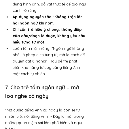
dụng hình ảnh, đồ vật thực tế để tạo ngữ 
cảnh rõ ràng.
Áp dụng nguyên tắc “Không trộn lẫn 
hai ngôn ngữ khi nói”.
Chỉ cần trẻ hiểu ý chung, thông điệp 
của câu/đoạn là được, không yêu cầu 
hiểu từng từ một.
Luôn tâm niệm rằng: "Ngôn ngữ không 
phải là phép dịch từng từ, mà là cách để 
truyền đạt ý nghĩa". Hãy để trẻ phát 
triển khả năng tư duy bằng tiếng Anh 
một cách tự nhiên.
7. Cho trẻ tắm ngôn ngữ = mở 
loa nghe cả ngày
"Mở audio tiếng Anh cả ngày là con sẽ tự 
nhiên biết nói tiếng Anh" - Đây là một trong 
những quan niệm sai lầm phổ biến và nguy 