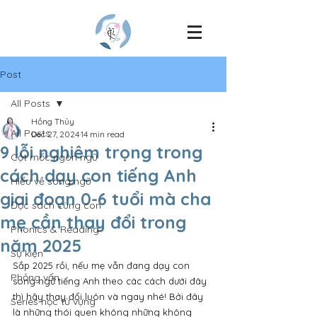
Post
All Posts
Hồng Thủy
All Posts
Dec 27, 2024
14 min read
9 lỗi nghiêm trọng trong
Cột mốc ngôn ngữ
cách dạy con tiếng Anh
Hiểu về song ngữ
giai đoạn 0-6 tuổi mà cha
Đọc sách cùng con
mẹ cần thay đổi trong
Phonics & Reading
năm 2025
Sự kiện
Sắp 2025 rồi, nếu mẹ vẫn đang dạy con 
Phỏng vấn
song ngữ tiếng Anh theo các cách dưới đây 
thì hãy thay đổi luôn và ngay nhé! Bởi đây 
Series học từ vựng
là những thói quen không những không 