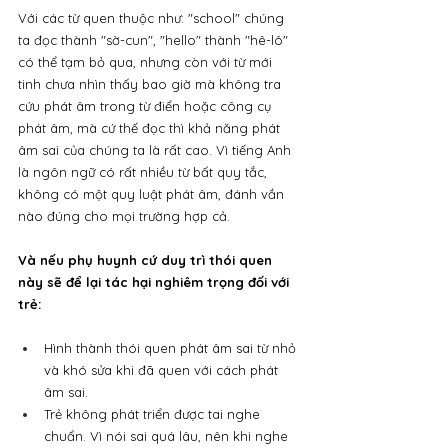
Với các từ quen thuộc như: "school" chúng 
ta đọc thành "sờ-cun", "hello" thành "hê-lô" 
có thể tạm bỏ qua, nhưng còn với từ mới 
tinh chưa nhìn thấy bao giờ mà không tra 
cứu phát âm trong từ điển hoặc công cụ 
phát âm, mà cứ thế đọc thì khả năng phát 
âm sai của chúng ta là rất cao. Vì tiếng Anh 
là ngôn ngữ có rất nhiều từ bất quy tắc, 
không có một quy luật phát âm, đánh vần 
nào đúng cho mọi trường hợp cả. 
Và nếu phụ huynh cứ duy trì thói quen 
này sẽ để lại tác hại nghiêm trọng đối với 
trẻ:
Hình thành thói quen phát âm sai từ nhỏ 
và khó sửa khi đã quen với cách phát 
âm sai.
Trẻ không phát triển được tai nghe 
chuẩn. Vì nói sai quá lâu, nên khi nghe 