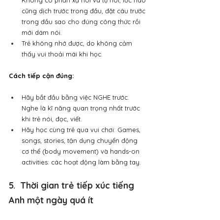
Không có phản xạ nói và tự nói, lúc nào 
cũng dịch trước trong đầu, đặt câu trước 
trong đầu sao cho đúng công thức rồi 
mới dám nói.
Trẻ không nhớ được, do không cảm 
thấy vui thoải mái khi học.
Cách tiếp cận đúng:
Hãy bắt đầu bằng việc NGHE trước. 
Nghe là kĩ năng quan trọng nhất trước 
khi trẻ nói, đọc, viết.
Hãy học cùng trẻ qua vui chơi: Games, 
songs, stories, tận dụng chuyển động 
cơ thể (body movement) và hands-on 
activities: các hoạt động làm bằng tay.
5.  Thời gian trẻ tiếp xúc tiếng 
Anh một ngày quá ít