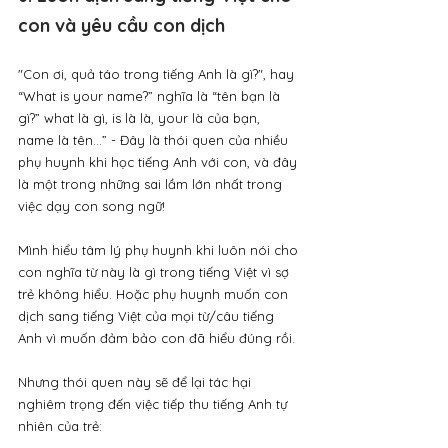
con và yêu cầu con dịch
"Con ơi, quả táo trong tiếng Anh là gì?", hay 
“What is your name?” nghĩa là “tên bạn là 
gì?” what là gì, is là là, your là của bạn, 
name là tên...” - Đây là thói quen của nhiều 
phụ huynh khi học tiếng Anh với con, và đây 
là một trong những sai lầm lớn nhất trong 
việc dạy con song ngữ!
Mình hiểu tâm lý phụ huynh khi luôn nói cho 
con nghĩa từ này là gì trong tiếng Việt vì sợ 
trẻ không hiểu. Hoặc phụ huynh muốn con 
dịch sang tiếng Việt của mọi từ/câu tiếng 
Anh vì muốn đảm bảo con đã hiểu đúng rồi.
Nhưng thói quen này sẽ để lại tác hại 
nghiêm trọng đến việc tiếp thu tiếng Anh tự 
nhiên của trẻ: