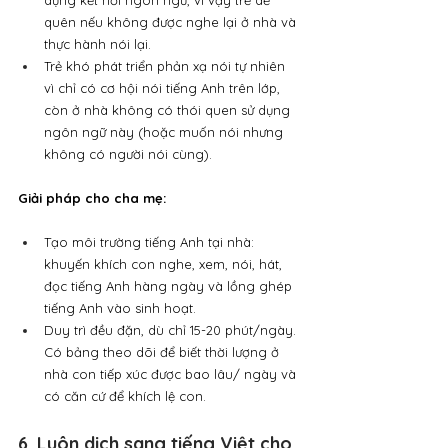
dựng kết nối ngôn ngữ, vì vậy trẻ dễ 
quên nếu không được nghe lại ở nhà và 
thực hành nói lại.
Trẻ khó phát triển phản xạ nói tự nhiên 
vì chỉ có cơ hội nói tiếng Anh trên lớp, 
còn ở nhà không có thói quen sử dụng 
ngôn ngữ này (hoặc muốn nói nhưng 
không có người nói cùng).
Giải pháp cho cha mẹ:
Tạo môi trường tiếng Anh tại nhà: 
khuyến khích con nghe, xem, nói, hát, 
đọc tiếng Anh hàng ngày và lồng ghép 
tiếng Anh vào sinh hoạt.
Duy trì đều đặn, dù chỉ 15-20 phút/ngày. 
Có bảng theo dõi để biết thời lượng ở 
nhà con tiếp xúc được bao lâu/ ngày và 
có căn cứ để khích lệ con.
6. Luôn dịch sang tiếng Việt cho 