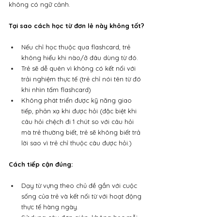
không có ngữ cảnh.
Tại sao cách học từ đơn lẻ này không tốt?
Nếu chỉ học thuộc qua flashcard, trẻ 
không hiểu khi nào/ở đâu dùng từ đó.
Trẻ sẽ dễ quên vì không có kết nối với 
trải nghiệm thực tế (trẻ chỉ nói tên từ đó 
khi nhìn tấm flashcard)
Không phát triển được kỹ năng giao 
tiếp, phản xạ khi được hỏi (đặc biệt khi 
câu hỏi chệch đi 1 chút so với câu hỏi 
mà trẻ thường biết, trẻ sẽ không biết trả 
lời sao vì trẻ chỉ thuộc câu được hỏi.)
Cách tiếp cận đúng:
Dạy từ vựng theo chủ đề gắn với cuộc 
sống của trẻ và kết nối từ với hoạt động 
thực tế hàng ngày.