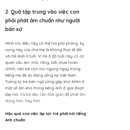
2. Quá tập trung vào việc con 
phải phát âm chuẩn như người 
bản xứ
Mình nói điều này có thể hơi phũ phàng: kỳ 
vọng này của cha mẹ là không thực tế đối 
với trẻ dưới 6 tuổi. Vì trẻ ở độ tuổi này có cơ 
quan cấu âm: môi, răng, lưỡi chưa hoàn 
chỉnh, nên trẻ còn nói ngọng ngay trong 
tiếng mẹ đẻ dù đang sống tại Việt Nam. 
Tương tự, trẻ bản ngữ cũng gặp khó khăn ở 
một số âm khó trong tiếng Anh ở giai đoạn 
tập nói, 
Và trẻ đều cần thời gian để phát âm 
đúng hơn, hay hơn.
Hậu quả của việc áp lực trẻ phải nói tiếng 
Anh chuẩn: