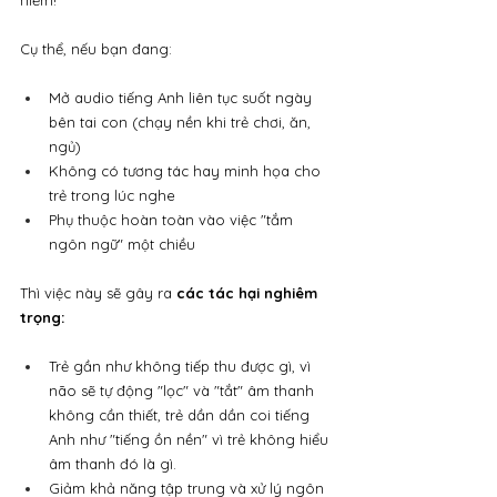
hiểm!
Cụ thể, nếu bạn đang:
Mở audio tiếng Anh liên tục suốt ngày 
bên tai con (chạy nền khi trẻ chơi, ăn, 
ngủ)
Không có tương tác hay minh họa cho 
trẻ trong lúc nghe
Phụ thuộc hoàn toàn vào việc "tắm 
ngôn ngữ" một chiều
Thì việc này sẽ gây ra 
các tác hại nghiêm 
trọng:
Trẻ gần như không tiếp thu được gì, vì 
não sẽ tự động "lọc" và "tắt" âm thanh 
không cần thiết, trẻ dần dần coi tiếng 
Anh như "tiếng ồn nền" vì trẻ không hiểu 
âm thanh đó là gì.
Giảm khả năng tập trung và xử lý ngôn 