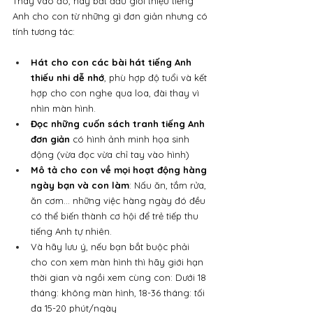
Thay vào đó, hãy bắt đầu giới thiệu tiếng 
Anh cho con từ những gì đơn giản nhưng có 
tính tương tác:
Hát cho con các bài hát tiếng Anh 
thiếu nhi dễ nhớ
, phù hợp độ tuổi và kết 
hợp cho con nghe qua loa, đài thay vì 
nhìn màn hình.
Đọc những cuốn sách tranh tiếng Anh 
đơn giản
 có hình ảnh minh họa sinh 
động (vừa đọc vừa chỉ tay vào hình)
Mô tả cho con về mọi hoạt động hàng 
ngày bạn và con làm
: Nấu ăn, tắm rửa, 
ăn cơm... những việc hàng ngày đó đều 
có thể biến thành cơ hội để trẻ tiếp thu 
tiếng Anh tự nhiên.
Và hãy lưu ý, nếu bạn bắt buộc phải 
cho con xem màn hình thì hãy giới hạn 
thời gian và ngồi xem cùng con: Dưới 18 
tháng: không màn hình, 18-36 tháng: tối 
đa 15-20 phút/ngày