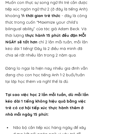
Muốn con thực sự song ngữ thì trẻ cần được 
tiếp xúc ngôn ngữ thứ 2 (ở đây là tiếng Anh) 
khoảng 
⅓ thời gian trẻ thức
 - đây là công 
thức trong cuốn “Maximize your child’s 
bilingual ability” của tác giả Adam Beck. Và 
thời lượng 
thực hành 15 phút đều đặn MỖI 
NGÀY sẽ tốt hơn
 chỉ 2 lần mỗi tuần, mỗi lần 
kéo dài 1 tiếng! Đây là 2 điều mà mình đã 
chia sẻ rất nhiều lần trong 2 năm qua.
Đáng lo ngại là hiện nay nhiều gia đình vẫn 
đang cho con học tiếng Anh 1-2 buổi/tuần 
tại lớp học thêm và nghĩ thế là đủ. 
Tại sao việc học 2 lần mỗi tuần, dù mỗi lần 
kéo dài 1 tiếng không hiệu quả bằng việc 
trẻ có cơ hội tiếp xúc thực hành thêm ở 
nhà mỗi ngày 15 phút:
Não bộ cần tiếp xúc hàng ngày để xây 