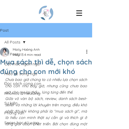
Post
All Posts
Maily Hoàng Anh
All Posts
May 13
4 min read
Mua sách thì dễ, chọn sách
Cột mốc ngôn ngữ
đúng cho con mới khó
Hiểu về song ngữ
Chưa bao giờ chúng ta có nhiều lựa chọn sách 
Đọc sách cùng con
cho con như bây giờ, nhưng cũng chưa bao 
giờ cha mẹ lại thấy… lúng túng đến thế.
Phonics & Reading
Giữa vô vàn bộ sách, review, danh sách best-
Sự kiện
seller và những lời khuyên trên mạng, điều khó 
nhất đôi khi không phải là “mua sách gì”, mà 
Phỏng vấn
là hiểu con mình thật sự cần gì và thích gì ở 
Series học từ vựng
từng giai đoạn phát triển. Bởi chọn đúng một 