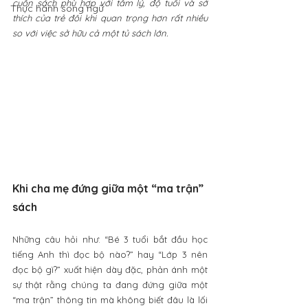
cuốn sách phù hợp với tâm lý, độ tuổi và sở 
Thực hành song ngữ
thích của trẻ đôi khi quan trọng hơn rất nhiều 
so với việc sở hữu cả một tủ sách lớn.
Khi cha mẹ đứng giữa một “ma trận” 
sách
Những câu hỏi như: “Bé 3 tuổi bắt đầu học 
tiếng Anh thì đọc bộ nào?” hay “Lớp 3 nên 
đọc bộ gì?” xuất hiện dày đặc, phản ánh một 
sự thật rằng chúng ta đang đứng giữa một 
“ma trận” thông tin mà không biết đâu là lối 