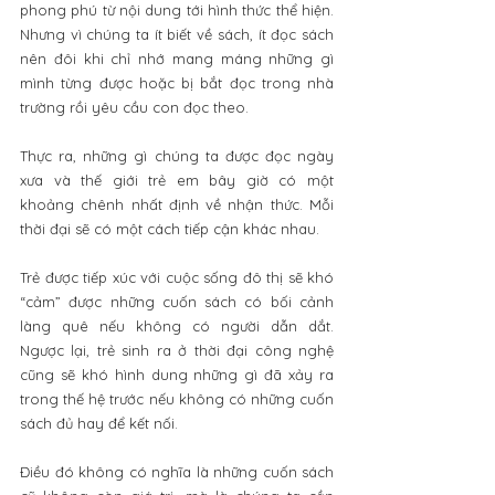
phong phú từ nội dung tới hình thức thể hiện. 
Nhưng vì chúng ta ít biết về sách, ít đọc sách 
nên đôi khi chỉ nhớ mang máng những gì 
mình từng được hoặc bị bắt đọc trong nhà 
trường rồi yêu cầu con đọc theo.
Thực ra, những gì chúng ta được đọc ngày 
xưa và thế giới trẻ em bây giờ có một 
khoảng chênh nhất định về nhận thức. Mỗi 
thời đại sẽ có một cách tiếp cận khác nhau.
Trẻ được tiếp xúc với cuộc sống đô thị sẽ khó 
“cảm” được những cuốn sách có bối cảnh 
làng quê nếu không có người dẫn dắt. 
Ngược lại, trẻ sinh ra ở thời đại công nghệ 
cũng sẽ khó hình dung những gì đã xảy ra 
trong thế hệ trước nếu không có những cuốn 
sách đủ hay để kết nối.
Điều đó không có nghĩa là những cuốn sách 