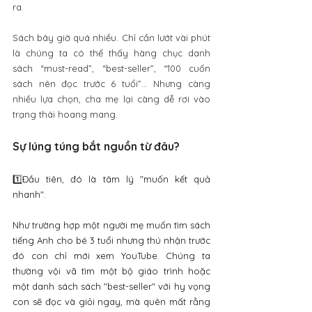
ra.
Sách bây giờ quá nhiều. Chỉ cần lướt vài phút 
là chúng ta có thể thấy hàng chục danh 
sách “must-read”, “best-seller”, “100 cuốn 
sách nên đọc trước 6 tuổi”… Nhưng càng 
nhiều lựa chọn, cha mẹ lại càng dễ rơi vào 
trạng thái hoang mang.
Sự lúng túng bắt nguồn từ đâu?
1️⃣
Đầu tiên, đó là tâm lý "muốn kết quả 
nhanh". 
Như trường hợp một người mẹ muốn tìm sách 
tiếng Anh cho bé 3 tuổi nhưng thú nhận trước 
đó con chỉ mới xem YouTube. Chúng ta 
thường vội vã tìm một bộ giáo trình hoặc 
một danh sách sách "best-seller" với hy vọng 
con sẽ đọc và giỏi ngay, mà quên mất rằng 