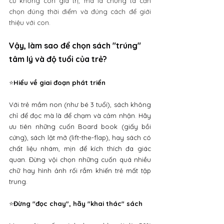
cũ không còn giá trị, mà là chúng ta cần 
chọn đúng thời điểm và đúng cách để giới 
thiệu với con.
Vậy, làm sao để chọn sách "trúng" 
tâm lý và độ tuổi của trẻ?
⭐
Hiểu về giai đoạn phát triển
Với trẻ mầm non (như bé 3 tuổi), sách không 
chỉ để đọc mà là để chạm và cảm nhận. Hãy 
ưu tiên những cuốn Board book (giấy bồi 
cứng), sách lật mở (lift-the-flap), hay sách có 
chất liệu nhám, mịn để kích thích đa giác 
quan. Đừng vội chọn những cuốn quá nhiều 
chữ hay hình ảnh rối rắm khiến trẻ mất tập 
trung.
⭐
Đừng "đọc chay", hãy "khai thác" sách