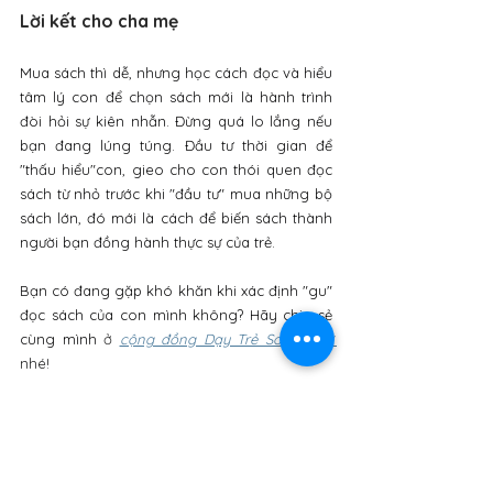
Lời kết cho cha mẹ
Mua sách thì dễ, nhưng học cách đọc và hiểu 
tâm lý con để chọn sách mới là hành trình 
đòi hỏi sự kiên nhẫn. Đừng quá lo lắng nếu 
bạn đang lúng túng. Đầu tư thời gian để 
"thấu hiểu"con, gieo cho con thói quen đọc 
sách từ nhỏ trước khi "đầu tư" mua những bộ 
sách lớn, đó mới là cách để biến sách thành 
người bạn đồng hành thực sự của trẻ.
Bạn có đang gặp khó khăn khi xác định "gu" 
đọc sách của con mình không? Hãy chia sẻ 
cùng mình 
ở
cộng đồng Dạy Trẻ Song Ngữ
nhé! 
Maily Linguee