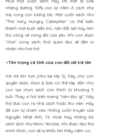
Mua một cuốn sách hay chỉ mới là 50% 
chặng đường. 50% còn lại nằm ở cách cha 
mẹ cùng con tương tác. Một cuốn sách như 
"The Very Hungry Caterpillar" có thể biến 
thành một buổi diễn trò, nặn đất sét hay làm 
thủ công về vòng đời của sâu. Khi con được 
"chơi" cùng sách, thói quen đọc sẽ đến tự 
nhiên như hơi thở.
⭐
Tôn trọng cá tính của con đối với trẻ lớn
Với trẻ lớn hơn (như bé lớp 3), hãy cho con 
quyền được chọn & bạn có thể tập dần cho 
con lựa chọn sách con thích từ khoảng 5 
tuổi. Thay vì hỏi trên mạng "nên đọc gì", hãy 
thử đưa con ra nhà sách hoặc thư viện. Hãy 
để con tự chạm vào những cuốn truyện của 
Nguyễn Nhật Ánh, Tô Hoài hay những bộ 
sách dịch như Nhóc Nicolas. Khi được đọc thứ 
mình thích, con sẽ tự khắc tìm thấy niềm vui.