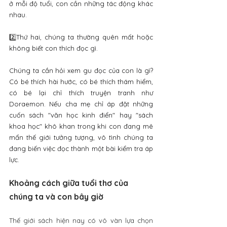
ở mỗi độ tuổi, con cần những tác động khác 
nhau.
2️⃣
Thứ hai, chúng ta thường quên mất hoặc 
không biết con thích đọc gì. 
Chúng ta cần hỏi xem gu đọc của con là gì? 
Có bé thích hài hước, có bé thích thám hiểm, 
có bé lại chỉ thích truyện tranh như 
Doraemon. Nếu cha mẹ chỉ áp đặt những 
cuốn sách "văn học kinh điển" hay "sách 
khoa học" khô khan trong khi con đang mê 
mẩn thế giới tưởng tượng, vô tình chúng ta 
đang biến việc đọc thành một bài kiểm tra áp 
lực.
Khoảng cách giữa tuổi thơ của 
chúng ta và con bây giờ
Thế giới sách hiện nay có vô vàn lựa chọn 