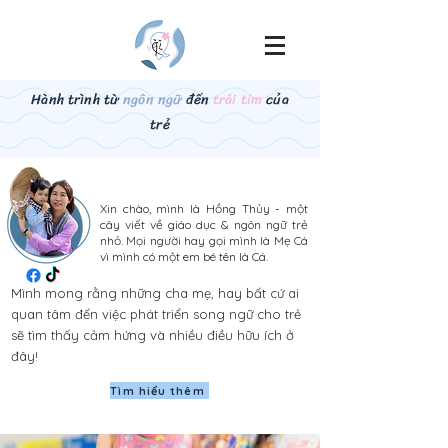
Hành trình từ
ngôn ngữ
đến
trái tim
của
trẻ
Xin chào, mình là Hồng Thủy - một
cây viết về giáo dục & ngôn ngữ trẻ
nhỏ.
Mọi người hay gọi mình là Mẹ Cá
vì mình có một em bé tên là Cá.
Mình mong rằng những cha mẹ, hay bất cứ ai
quan tâm đến việc phát triển song ngữ cho trẻ
sẽ tìm thấy cảm hứng và nhiều điều hữu ích ở
đây!
Tìm hiểu thêm