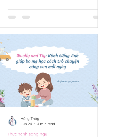
của Pup The Tug chính là bước chuyển quan trọng
giúp trẻ không chỉ đọc được chữ, mà còn bắt đầu
suy nghĩ, kết nối tình huống và cảm nhận ngôn
ngữ thông qua từng trang sách. Khi các bạn nhỏ
bước lên Level E to G (Box set 3 - Xanh lá), thế giới
đọc độc lập của con đã trở nên vô cùng quen thu
Hồng Thủy
Jun 24
4 min read
Thực hành song ngữ