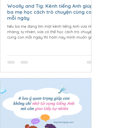
Woolly and Tig: Kênh tiếng Anh giúp
ba mẹ học cách trò chuyện cùng con
mỗi ngày
Nếu ba mẹ đang tìm một kênh tiếng Anh vừa nhẹ
nhàng, tự nhiên, vừa có thể học cách trò chuyện
cùng con mỗi ngày thì hôm nay mình muốn giới
thiệu một kênh rất đáng thử. Đó là Woolly and Tig
– một series dành cho trẻ mầm non với những
đoạn hội thoại đơn giản, gần gũi, giúp trẻ không
chỉ nghe tiếng Anh bản ngữ mà còn học cách diễn
đạt cảm xúc và xử lý những tình huống quen thuộc
trong cuộc sống. Woolly and Tig: Kênh tiếng Anh
giúp ba mẹ học cách trò chuyện cùng con mỗi
ngày Mình