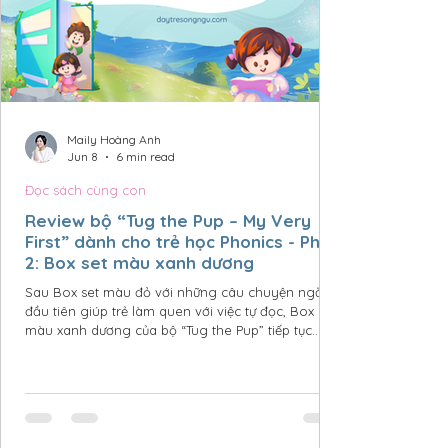
Maily Hoàng Anh
Jun 8
6 min read
Đọc sách cùng con
Review bộ “Tug the Pup – My Very
First” dành cho trẻ học Phonics - Phần
2: Box set màu xanh dương
Sau Box set màu đỏ với những câu chuyện ngắn
đầu tiên giúp trẻ làm quen với việc tự đọc, Box set
màu xanh dương của bộ “Tug the Pup” tiếp tục
nâng độ khó lên một cách rất tự nhiên và khoa
học. Những câu văn dài hơn, cốt truyện hấp dẫn
hơn, từ vựng và ngữ pháp phong phú hơn nhưng
vẫn được nâng đỡ bởi hệ thống hình minh họa
thông minh, giúp trẻ đọc hiểu mà không cần tra từ
điển. Đây chính là giai đoạn chuyển tiếp quan