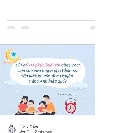
đúng về bản chất của Phonics, dẫn đến việc nóng
vội cho con học đánh vần khi nền tảng ngôn ngữ
chưa đủ vững. Phonics không đơn thuần là học
thuộc cách đọc chữ cái, mà là một phương pháp
giúp trẻ hiểu được mối liên hệ giữa âm thanh và
chữ viết, từ đó có khả năng tự giải mã những từ
mới một cách độc lập. Là một người mẹ đồng
hành và luôn
Hồng Thủy
Jun 11
5 min read