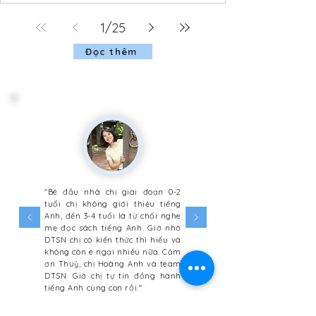
trọng từ việc giải mã âm thanh qua phonics sang
đọc hiểu thự
1
/
25
Đọc thêm
"Bé đầu nhà chị giai đoạn 0-2
tuổi chị không giới thiệu tiếng
Anh, đến 3-4 tuổi là từ chối nghe
mẹ đọc sách tiếng Anh. Giờ nhờ
DTSN chị có kiến thức thì hiểu và
không còn e ngại nhiều nữa. Cảm
ơn Thuỷ, chị Hoàng Anh và team
DTSN. Giờ chị tự tin đồng hành
tiếng Anh cùng con rồi."
Mẹ Ngọc Ớt