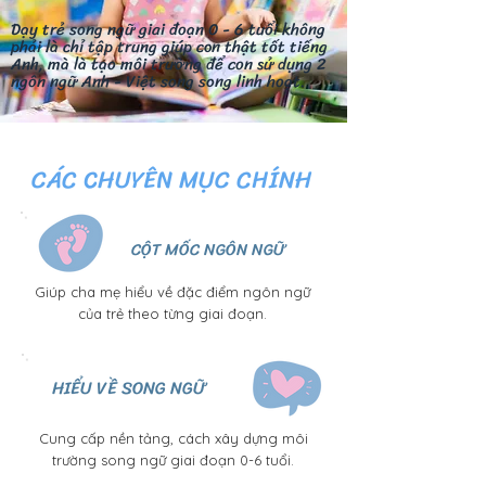
Dạy trẻ song ngữ giai đoạn 0 - 6 tuổi không
phải là chỉ tập trung giúp con thật tốt tiếng
Anh, mà là tạo môi trường để con sử dụng 2
ngôn ngữ Anh - Việt song song linh hoạt.
CÁC CHUYÊN MỤC CHÍNH
CỘT MỐC NGÔN NGỮ
Giúp cha mẹ hiểu về đặc điểm ngôn ngữ
của trẻ theo từng giai đoạn.
HIỂU VỀ SONG NGỮ
Cung cấp nền tảng, cách xây dựng môi
trường song ngữ giai đoạn 0-6 tuổi.