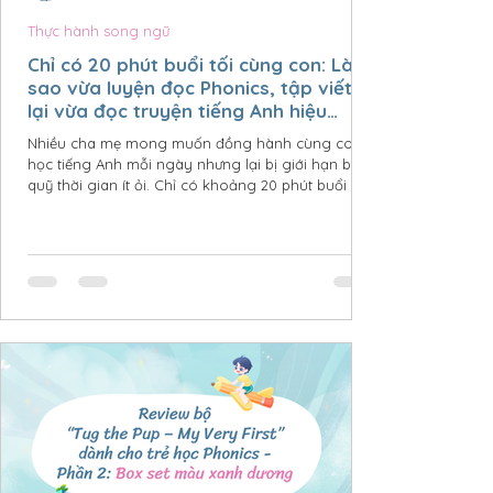
Thực hành song ngữ
Chỉ có 20 phút buổi tối cùng con: Làm
sao vừa luyện đọc Phonics, tập viết
lại vừa đọc truyện tiếng Anh hiệu
quả?
Nhiều cha mẹ mong muốn đồng hành cùng con
học tiếng Anh mỗi ngày nhưng lại bị giới hạn bởi
quỹ thời gian ít ỏi. Chỉ có khoảng 20 phút buổi tối
sau một ngày dài, làm sao để vừa luyện đọc
phonics, ôn từ vựng, tập viết lại vừa duy trì thói
quen đọc sách tiếng Anh cho con? Thực tế, vấn đề
không nằm ở việc học bao lâu mà nằm ở cách
chúng ta sử dụng khoảng thời gian đó như thế
nào. Dưới đây là một phương án tối ưu giúp cha
mẹ biến 20 phút ngắn ngủi thành khoảng thời
gian học tập nh