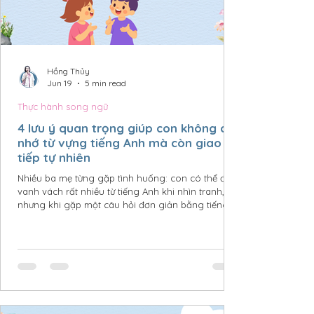
Hồng Thủy
Jun 19
5 min read
Thực hành song ngữ
4 lưu ý quan trọng giúp con không chỉ
nhớ từ vựng tiếng Anh mà còn giao
tiếp tự nhiên
Nhiều ba mẹ từng gặp tình huống: con có thể đọc
vanh vách rất nhiều từ tiếng Anh khi nhìn tranh,
nhưng khi gặp một câu hỏi đơn giản bằng tiếng
Anh lại không biết trả lời thế nào. Lý do không
nằm ở việc con thiếu vốn từ, mà có thể vì con chưa
có đủ cơ hội đặt những từ vựng đó vào ngữ cảnh,
được nghe, được tương tác và sử dụng trong đời
sống hằng ngày. Dưới đây là 4 lưu ý quan trọng
giúp ba mẹ đồng hành cùng con để tiếng Anh
không chỉ dừng lại ở việc "thuộc từ", mà trở thành
mộ