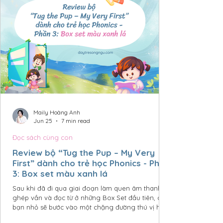
Maily Hoàng Anh
Jun 25
7 min read
Đọc sách cùng con
Review bộ “Tug the Pup – My Very
First” dành cho trẻ học Phonics - Phần
3: Box set màu xanh lá
Sau khi đã đi qua giai đoạn làm quen âm thanh,
ghép vần và đọc từ ở những Box Set đầu tiên, các
bạn nhỏ sẽ bước vào một chặng đường thú vị hơn:
đọc để hiểu câu chuyện. Box Set 3 màu xanh lá