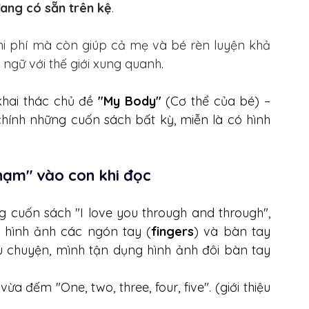
đang có sẵn trên kệ
.
hi phí mà còn giúp cả mẹ và bé rèn luyện khả 
 ngữ với thế giới xung quanh.
hai thác chủ đề 
"My Body"
 (Cơ thể của bé) – 
hính những cuốn sách bất kỳ, miễn là có hình 
hạm" vào con khi đọc
 cuốn sách "I love you through and through", 
 hình ảnh các ngón tay (
fingers
) và bàn tay 
 chuyện, mình tận dụng hình ảnh đôi bàn tay 
ừa đếm "One, two, three, four, five". (giới thiệu 