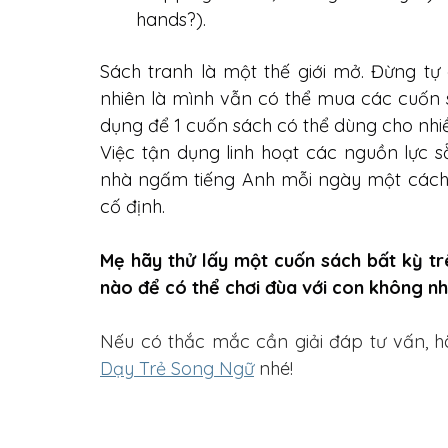
hands?).
Sách tranh là một thế giới mở. Đừng tự 
nhiên là mình vẫn có thể mua các cuốn s
dụng để 1 cuốn sách có thể dùng cho nhi
Việc tận dụng linh hoạt các nguồn lực s
nhà ngấm tiếng Anh mỗi ngày một cách tự
cố định.
Mẹ hãy thử lấy một cuốn sách bất kỳ trê
nào để có thể chơi đùa với con không nh
Nếu có thắc mắc cần giải đáp tư vấn, h
Dạy Trẻ Song Ngữ
 nhé!