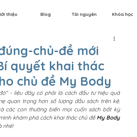
iới thiệu
Blog
Tài nguyên
Khóa học
 đúng-chủ-đề mới
Bí quyết khai thác
cho chủ đề My Body
" - liệu đây có phải là cách đầu tư hiệu quả 
mẹ quan trọng hơn số lượng đầu sách trên kệ. 
à các con thường biến mọi cuốn sách bất kỳ 
 mình khám phá cách khai thác chủ đề 
My Body
à nhé!