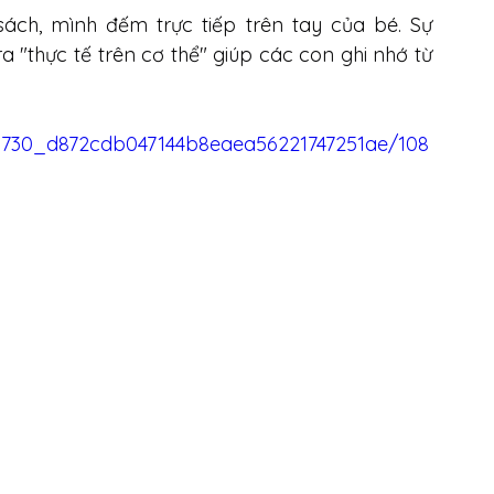
sách, mình đếm trực tiếp trên tay của bé. Sự 
a "thực tế trên cơ thể" giúp các con ghi nhớ từ 
e7a730_d872cdb047144b8eaea56221747251ae/108