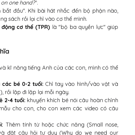
 on one hand?"
.
bắt đầu". Khi bài hát nhắc đến bộ phận nào, 
g sách rồi lại chỉ vào cơ thể mình.
 động cơ thể (TPR)
 là "bộ ba quyền lực" giúp 
hĩa
và kĩ năng tiếng Anh của các con, mình có thể 
 các bé 0-2 tuổi:
 Chỉ tay vào hình/vào vật và 
 rồi lặp đi lặp lại mỗi ngày.
ẻ 2-4 tuổi:
 khuyến khích bé nói câu hoàn chỉnh 
mẫu cho con, cho con xem các video có câu 
i:
 Thêm tính từ hoặc chức năng (Small nose, 
 và đặt câu hỏi tư duy (Why do we need our 