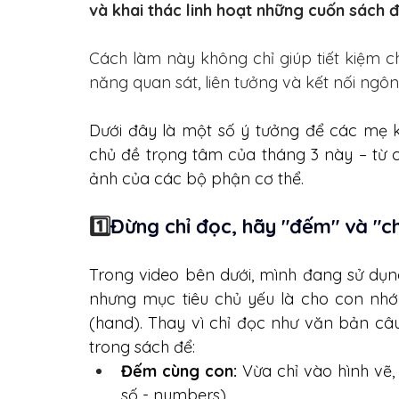
và khai thác linh hoạt những cuốn sách 
Cách làm này không chỉ giúp tiết kiệm c
năng quan sát, liên tưởng và kết nối ngôn
Dưới đây là một số ý tưởng để các mẹ k
chủ đề trọng tâm của tháng 3 này – từ c
ảnh của các bộ phận cơ thể.
1️⃣
Đừng chỉ đọc, hãy "đếm" và "c
Trong video bên dưới, mình đang sử dụng
nhưng mục tiêu chủ yếu là cho con nhớ
(hand). Thay vì chỉ đọc như văn bản câu
trong sách để:
Đếm cùng con:
 Vừa chỉ vào hình vẽ, v
số - numbers)