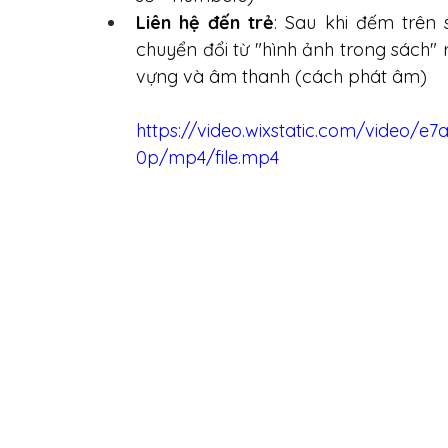
Liên hệ đến trẻ
: Sau khi đếm trên 
chuyển đổi từ "hình ảnh trong sách" r
vựng và âm thanh (cách phát âm)
https://video.wixstatic.com/video/
0p/mp4/file.mp4