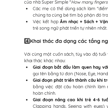
của nhà Super Simple "
How many fingers
Các mẹ có thể dùng sách làm "điểm 
chúng ta cùng bé tìm bộ phận đó tron
Việc kết hợp 
Âm nhạc + Sách + Vận
trẻ song ngữ phát triển tự nhiên nhất.
4️⃣
Khai thác đa dạng các tầng ng
Với cùng một cuốn sách, tùy vào độ tuổi 
khai thác khác nhau:
Giai đoạn bắt đầu làm quen hay với
gọi tên bằng từ đơn (Nose, Eye, Hand),
Giai đoạn phát triển thành câu khi tr
bằng việc đặt câu hoàn chỉnh làm 
hoàn chỉnh.
Giai đoạn nâng cao khi trẻ 4-6 tuổ
Clapping hands, Seeing with eyes)