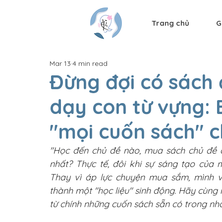
Trang chủ
G
Mar 13
4 min read
Đừng đợi có sách
dạy con từ vựng: 
"mọi cuốn sách" 
"Học đến chủ đề nào, mua sách chủ đề đó
nhất? Thực tế, đôi khi sự sáng tạo của 
Thay vì áp lực chuyện mua sắm, mình v
thành một "học liệu" sinh động. Hãy cùng
từ chính những cuốn sách sẵn có trong nh