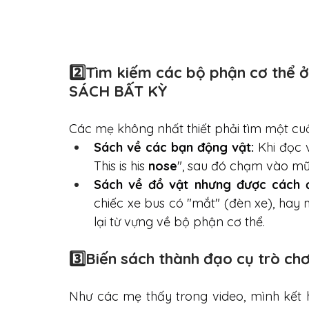
2️⃣
Tìm kiếm các bộ phận cơ thể 
SÁCH BẤT KỲ
Các mẹ không nhất thiết phải tìm một cuố
Sách về các bạn động vật:
 Khi đọc 
This is his 
nose
", sau đó chạm vào mũi
Sách về đồ vật nhưng được cách đ
chiếc xe bus có "mắt" (đèn xe), hay
lại từ vựng về bộ phận cơ thể.
3️⃣
Biến sách thành đạo cụ trò chơ
Như các mẹ thấy trong video, mình kết h