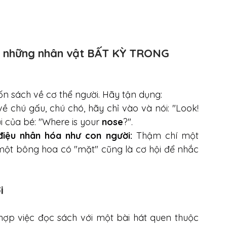
ở những nhân vật BẤT KỲ TRONG 
n sách về cơ thể người. Hãy tận dụng:
về chú gấu, chú chó, hãy chỉ vào và nói: "Look! 
 của bé: "Where is your 
nose
?".
iệu nhân hóa như con người:
 Thậm chí một 
 một bông hoa có "mặt" cũng là cơ hội để nhắc 
i
ợp việc đọc sách với một bài hát quen thuộc 