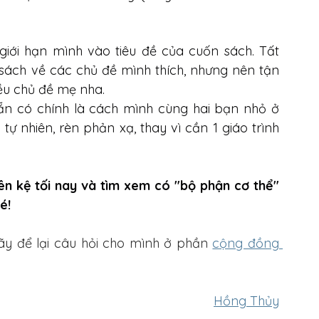
giới hạn mình vào tiêu đề của cuốn sách. Tất 
ách về các chủ đề mình thích, nhưng nên tận 
ều chủ đề mẹ nha.
ẵn có chính là cách mình cùng hai bạn nhỏ ở 
 nhiên, rèn phản xạ, thay vì cần 1 giáo trình 
n kệ tối nay và tìm xem có "bộ phận cơ thể" 
é!
ãy để lại câu hỏi cho mình ở phần 
cộng đồng 
Hồng Thủy