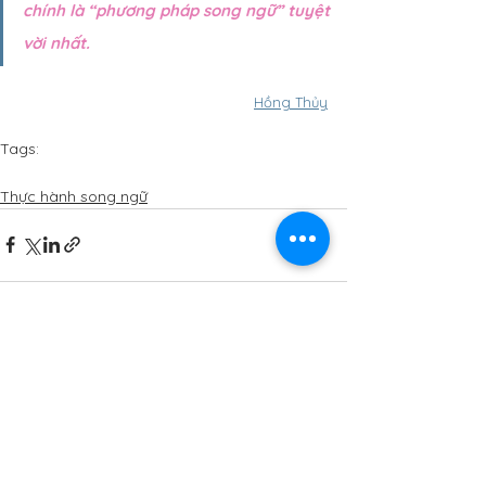
chính là “phương pháp song ngữ” tuyệt 
vời nhất.
Hồng Thủy
Tags:
0-2 tuổi
lưu ý khi dạy con song ngữ
Thực hành song ngữ
See All
Recent Posts