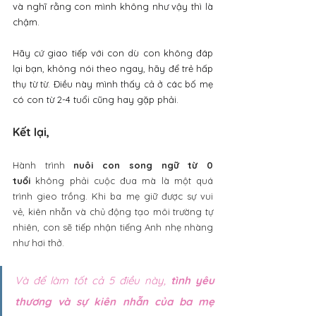
và nghĩ rằng con mình không như vậy thì là 
chậm.
Hãy cứ giao tiếp với con dù con không đáp 
lại bạn, không nói theo ngay, hãy để trẻ hấp 
thụ từ từ. Điều này mình thấy cả ở các bố mẹ 
có con từ 2-4 tuổi cũng hay gặp phải.
Kết lại, 
Hành trình 
nuôi con song ngữ từ 0 
tuổi
 không phải cuộc đua mà là một quá 
trình gieo trồng. Khi ba mẹ giữ được sự vui 
vẻ, kiên nhẫn và chủ động tạo môi trường tự 
nhiên, con sẽ tiếp nhận tiếng Anh nhẹ nhàng 
như hơi thở.
Và để làm tốt cả 5 điều này, 
tình yêu 
thương và sự kiên nhẫn của ba mẹ 