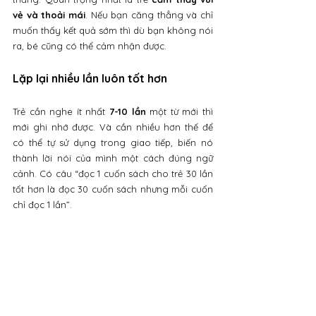
vẻ và thoải mái
. Nếu bạn căng thẳng và chỉ 
muốn thấy kết quả sớm thì dù bạn không nói 
ra, bé cũng có thể cảm nhận được.
Lặp lại nhiều lần luôn tốt hơn
Trẻ cần nghe ít nhất 
7-10 lần
 một từ mới thì 
mới ghi nhớ được. Và cần nhiều hơn thế để 
có thể tự sử dụng trong giao tiếp, biến nó 
thành lời nói của mình một cách đúng ngữ 
cảnh. Có câu “đọc 1 cuốn sách cho trẻ 30 lần 
tốt hơn là đọc 30 cuốn sách nhưng mỗi cuốn 
chỉ đọc 1 lần”.