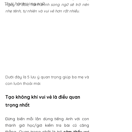
Thực hành song ngữ
ngay từ đầu, hành trình song ngữ sẽ trở nên 
nhẹ tênh, tự nhiên và vui vẻ hơn rất nhiều.
Dưới đây là 5 lưu ý quan trọng giúp ba mẹ và 
con luôn thoải mái.
Tạo không khí vui vẻ là điều quan 
trọng nhất
Đừng biến mỗi lần dùng tiếng Anh với con 
thành giờ học/giờ kiểm tra bài cũ căng 
thẳng. Quan trọng nhất là trẻ 
cảm thấy vui 