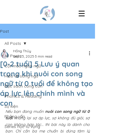
Post
All Posts
Hồng Thủy
All Posts
Sep 25, 2025
3 min read
[0-2 tuổi] 5 Lưu ý quan
Cột mốc ngôn ngữ
trọng khi nuôi con song
Hiểu về song ngữ
ngữ từ 0 tuổi để không tạo
Đọc sách cùng con
áp lực lên chính mình và
Phonics & Reading
con
Sự kiện
Nếu bạn đang muốn 
nuôi con song ngữ từ 0 
Phỏng vấn
tuổi
 nhưng lại sợ áp lực, sợ không đủ giỏi, sợ 
con không hợp tác… thì bài này là dành cho 
Series học từ vựng
bạn. Chỉ cần ba mẹ chuẩn bị đúng tâm lý 