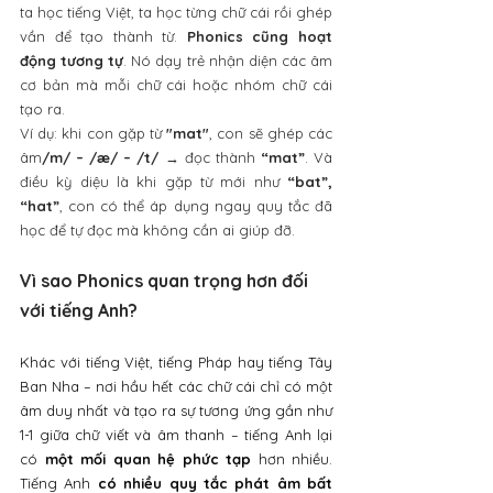
ta học tiếng Việt, ta học từng chữ cái rồi ghép 
vần để tạo thành từ. 
Phonics cũng hoạt 
động tương tự
. Nó dạy trẻ nhận diện các âm 
cơ bản mà mỗi chữ cái hoặc nhóm chữ cái 
tạo ra.
Ví dụ: khi con gặp từ 
"mat"
, con sẽ ghép các 
âm
/m/ – /æ/ – /t/
 → đọc thành 
“mat”
. Và 
điều kỳ diệu là khi gặp từ mới như 
“bat”, 
“hat”
, con có thể áp dụng ngay quy tắc đã 
học để tự đọc mà không cần ai giúp đỡ.
Vì sao Phonics quan trọng hơn đối 
với tiếng Anh?
Khác với tiếng Việt, tiếng Pháp hay tiếng Tây 
Ban Nha – nơi hầu hết các chữ cái chỉ có một 
âm duy nhất và tạo ra sự tương ứng gần như 
1-1 giữa chữ viết và âm thanh – tiếng Anh lại 
có 
một mối quan hệ phức tạp
 hơn nhiều. 
Tiếng Anh 
có nhiều quy tắc phát âm bất 