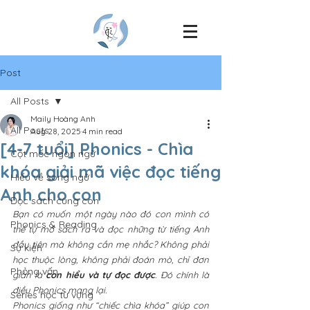
Post
All Posts
Maily Hoàng Anh
All Posts
Aug 28, 2025
4 min read
[4-7 tuổi] Phonics - Chìa
Cột mốc ngôn ngữ
khóa giải mã việc đọc tiếng
Hiểu về song ngữ
Anh cho con
Đọc sách cùng con
Bạn có muốn một ngày nào đó con mình có 
Phonics & Reading
thể tự mở sách ra và đọc những từ tiếng Anh 
đầu tiên mà không cần mẹ nhắc? Không phải 
Sự kiện
học thuộc lòng, không phải đoán mò, chỉ đơn 
Phỏng vấn
giản là 
con hiểu và tự đọc được
. Đó chính là 
điều Phonics mang lại. 
Series học từ vựng
Phonics giống như “chiếc chìa khóa” giúp con 