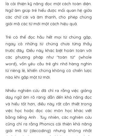
là cải thiện kỹ năng đọc một cách toàn diện. 
Ngữ âm giúp trẻ hiểu được mối quan hệ giữa 
các chữ cái và âm thanh, cho phép chúng 
giải mã các từ mới một cách hiệu quả. 
Trẻ có thể đọc hầu hết mọi từ chúng gặp, 
ngay cả những từ chúng chưa từng thấy 
trước đây. Điều này khác biệt hoàn toàn với 
các phương pháp như "toàn từ" (whole 
word), vốn yêu cầu trẻ ghi nhớ hàng nghìn 
từ riêng lẻ, khiến chúng không có chiến lược 
nào khi gặp một từ mới. 
Nhiều nghiên cứu đã chỉ ra rằng việc giảng 
dạy ngữ âm rõ ràng dẫn đến khả năng đọc 
và hiểu tốt hơn, điều này rất cần thiết trong 
việc học hoặc đọc các môn học khác viết 
bằng tiếng Anh . Tuy nhiên, các nghiên cứu 
cũng chỉ ra rằng Phonics cải thiện khả năng 
giải mã từ (decoding) nhưng không nhất 