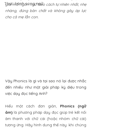
Thực hành song ngữ
giải mã ngôn ngữ theo cách tự nhiên nhất, nhẹ 
nhàng, đúng bản chất và không gây áp lực 
cho cả mẹ lẫn con.
Vậy Phonics là gì và tại sao nó lại được nhắc 
đến nhiều như một giải pháp kỳ diệu trong 
việc dạy đọc tiếng Anh?
Hiểu một cách đơn giản, 
Phonics (ngữ 
âm)
 là phương pháp dạy đọc giúp trẻ kết nối 
âm thanh với chữ cái (hoặc nhóm chữ cái) 
tương ứng. Hãy hình dung thế này: khi chúng 