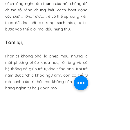
cách lắng nghe âm thanh của nó, chúng đã 
chứng tỏ rằng chúng hiểu cách hoạt động 
của 
chữ → âm
. 
Từ đó, trẻ có thể áp dụng kiến 
thức để đọc bất cứ trang sách nào, tự tin 
bước vào thế giới mới đầy hứng thú.
Tóm lại, 
Phonics không phải là phép màu, nhưng là 
một phương pháp khoa học, rõ ràng và có 
hệ thống để giúp trẻ tự đọc tiếng Anh. Khi trẻ 
nắm được “chìa khóa ngữ âm”, con có thể tự 
mở cánh cửa tri thức mà không cần ghi nhớ 
hàng nghìn từ hay đoán mò. 
Nếu bạn muốn con có nền tảng tiếng Anh 
chắc chắn, phát âm chuẩn sớm và tự tin đọc 
- viết, thì Phonics chính là điểm khởi đầu 
quan trọng nhất.