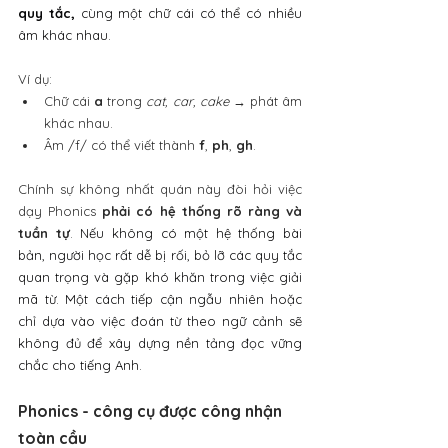
quy tắc,
 cùng một chữ cái có thể có nhiều 
âm khác nhau.
Ví dụ:
Chữ cái 
a
 trong 
cat, car, cake
 → phát âm 
khác nhau.
Âm /f/ có thể viết thành 
f
, 
ph
, 
gh
.
Chính sự không nhất quán này đòi hỏi việc 
dạy Phonics 
phải có hệ thống rõ ràng và 
tuần tự
. 
Nếu không có một hệ thống bài 
bản, người học rất dễ bị rối, bỏ lỡ các quy tắc 
quan trọng và gặp khó khăn trong việc giải 
mã từ. Một cách tiếp cận ngẫu nhiên hoặc 
chỉ dựa vào việc đoán từ theo ngữ cảnh sẽ 
không đủ để xây dựng nền tảng đọc vững 
chắc cho tiếng Anh.
Phonics - công cụ được công nhận 
toàn cầu