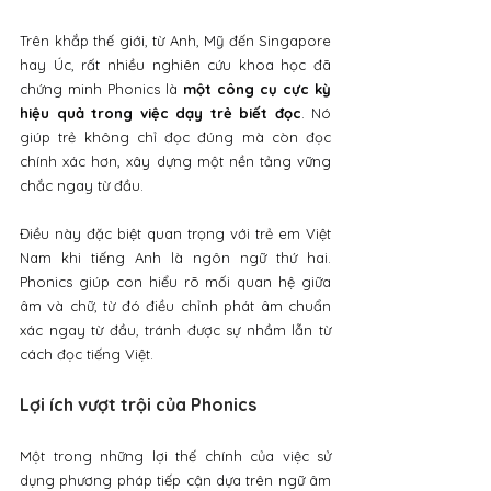
Trên khắp thế giới, từ Anh, Mỹ đến Singapore 
hay Úc, rất nhiều nghiên cứu khoa học đã 
chứng minh Phonics là 
một công cụ cực kỳ 
hiệu quả trong việc dạy trẻ biết đọc
. Nó 
giúp trẻ không chỉ đọc đúng mà còn đọc 
chính xác hơn, xây dựng một nền tảng vững 
chắc ngay từ đầu. 
Điều này đặc biệt quan trọng với trẻ em Việt 
Nam khi tiếng Anh là ngôn ngữ thứ hai. 
Phonics giúp con hiểu rõ mối quan hệ giữa 
âm và chữ, từ đó điều chỉnh phát âm chuẩn 
xác ngay từ đầu, tránh được sự nhầm lẫn từ 
cách đọc tiếng Việt.
Lợi ích vượt trội của Phonics
Một trong những lợi thế chính của việc sử 
dụng phương pháp tiếp cận dựa trên ngữ âm 