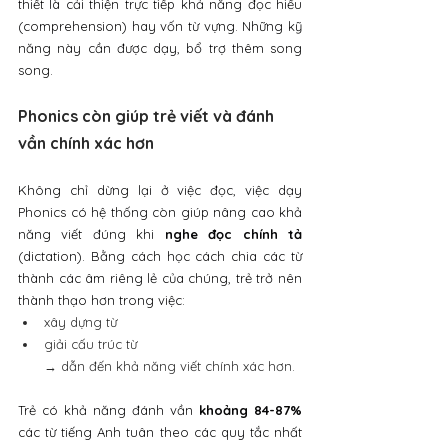
thiết là cải thiện trực tiếp khả năng đọc hiểu 
(comprehension) hay vốn từ vựng. Những kỹ 
năng này cần được dạy, bổ trợ thêm song 
song.
Phonics còn giúp trẻ viết và đánh 
vần chính xác hơn
Không chỉ dừng lại ở việc đọc, việc dạy 
Phonics có hệ thống còn giúp nâng cao khả 
năng viết đúng khi 
nghe đọc chính tả
(dictation).
Bằng cách học cách chia các từ 
thành các âm riêng lẻ của chúng, trẻ trở nên 
thành thạo hơn trong việc:
xây dựng từ
giải cấu trúc từ
→ dẫn đến khả năng viết chính xác hơn.
Trẻ có khả năng đánh vần 
khoảng 84-87%
các từ tiếng Anh tuân theo các quy tắc nhất 