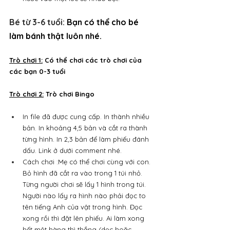
Bé từ 3-6 tuổi
: 
Bạn có thể cho bé 
làm bánh thật luôn nhé.
Trò chơi 1:
 Có thể chơi các trò chơi của 
các bạn 0-3 tuổi
Trò chơi 2:
 Trò chơi Bingo
In file đã được cung cấp. In thành nhiều 
bản. In khoảng 4,5 bản và cắt ra thành 
từng hình. In 2,3 bản để làm phiếu đánh 
dấu. Link ở dưới comment nhé.
Cách chơi :Mẹ có thể chơi cùng với con. 
Bỏ hình đã cắt ra vào trong 1 túi nhỏ. 
Từng người chơi sẽ lấy 1 hình trong túi. 
Người nào lấy ra hình nào phải đọc to 
tên tiếng Anh của vật trong hình. Đọc 
xong rồi thì đặt lên phiếu. Ai làm xong 
hết một hàng thì thắng (dọc hoặc 