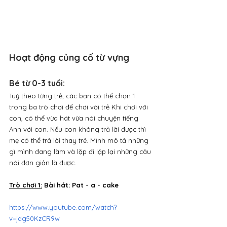
Hoạt động củng cố từ vựng
Bé từ 0-3 tuổi: 
Tuỳ theo từng trẻ, các bạn có thể chọn 1 
trong ba trò chơi để chơi với trẻ Khi chơi với 
con, có thể vừa hát vừa nói chuyện tiếng 
Anh với con. Nếu con không trả lời được thì 
mẹ có thể trả lời thay trẻ. Mình mô tả những 
gì mình đang làm và lặp đi lặp lại những câu 
nói đơn giản là được.
Trò chơi 1:
 Bài hát: Pat - a - cake
https://www.youtube.com/watch?
v=jdg50KzCR9w