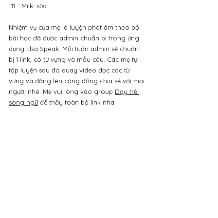
Milk: sữa
Nhiệm vụ của mẹ là luyện phát âm theo bộ 
bài học đã được admin chuẩn bị trong ứng 
dụng Elsa Speak. Mỗi tuần admin sẽ chuẩn 
bị 1 link, có từ vựng và mẫu câu. Các mẹ tự 
tập luyện sau đó quay video đọc các từ 
vựng và đăng lên cộng đồng chia sẻ với mọi 
người nhé. Mẹ vui lòng vào group 
Dạy trẻ 
song ngữ
 để thấy toàn bộ link nha.