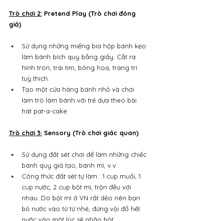
Trò chơi 2:
 Pretend Play (Trò chơi đóng 
giả)
Sử dụng những miếng bìa hộp bánh kẹo 
làm bánh bích quy bằng giấy. Cắt ra 
hình tròn, trái tim, bông hoa, trang trí 
tuỳ thích.
Tạo một cửa hàng bánh nhỏ và chơi 
làm trò làm bánh với trẻ dựa theo bài 
hát pat-a-cake
Trò chơi 3:
 Sensory (Trò chơi giác quan)
Sử dụng đất sét chơi để làm những chiếc 
bánh quy giả tạo, bánh mì, v.v.
Công thức đất sét tự làm : 1 cup muối, 1 
cup nước, 2 cup bột mì, trộn đều với 
nhau. Do bột mì ở VN rất dẻo nên bạn 
bỏ nước vào từ từ nhé, đừng vội đổ hết 
nước vào một lúc sẽ nhão bột.