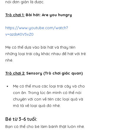
nói đơn giản là được.
Trò chơi 1:
 Bài hát: Are you hungry
https://www.youtube.com/watch?
v=azds40V5vZ0
Mẹ có thể dựa vào bài hát và thay tên 
những loại trái cây khác nhau để hát với trẻ 
nhé.
Trò chơi 2:
 Sensory (Trò chơi giác quan)
Mẹ có thể mua các loại trái cây và cho 
con ăn. Trong lúc ăn mình có thể nói 
chuyện với con về tên các loại quả và 
mô tả về loại quả đó nhé.
Bé từ 3-6 tuổi: 
Bạn có thể cho bé làm bánh thật luôn nhé.