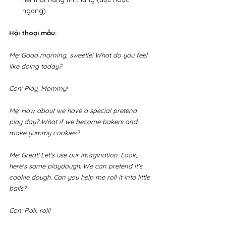
ngang).
Hội thoại mẫu:
Mẹ: Good morning, sweetie! What do you feel 
like doing today?
Con: Play, Mommy!
Mẹ: How about we have a special pretend 
play day? What if we become bakers and 
make yummy cookies?
Mẹ: Great! Let's use our imagination. Look, 
here's some playdough. We can pretend it's 
cookie dough. Can you help me roll it into little 
balls?
Con: Roll, roll!