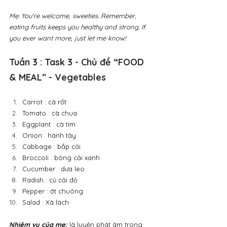
Mẹ: You're welcome, sweeties. Remember, 
eating fruits keeps you healthy and strong. If 
you ever want more, just let me know!
Tuần 3 : Task 3 - Chủ đề “FOOD 
& MEAL” - Vegetables
Carrot : cà rốt
Tomato : cà chua
Eggplant : cà tím
Onion : hành tây
Cabbage : bắp cải
Broccoli : bông cải xanh
Cucumber : dưa leo
Radish : củ cải đỏ
Pepper : ớt chuông
Salad : Xà lách
Nhiệm vụ của mẹ:
là luyện phát âm trong 