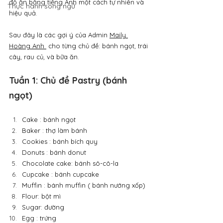
đồ ăn bằng tiếng Anh một cách tự nhiên và 
Thực hành song ngữ
hiệu quả.
Sau đây là các gợi ý của Admin 
Maily 
Hoàng Anh
 cho từng chủ đề: bánh ngọt, trái 
cây, rau củ, và bữa ăn.
Tuần 1: Chủ đề Pastry (bánh 
ngọt)
Cake : bánh ngọt
Baker : thợ làm bánh
Cookies : bánh bích quy
Donuts : bánh donut
Chocolate cake: bánh sô-cô-la
Cupcake : bánh cupcake
Muffin : bánh muffin ( bánh nướng xốp)
Flour: bột mì
Sugar: đường
Egg : trứng