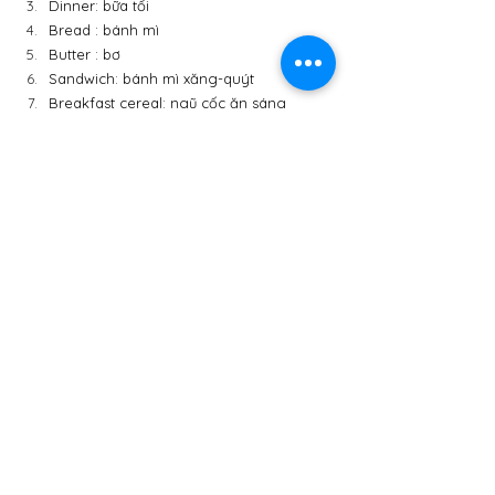
Dinner: bữa tối
Bread : bánh mì
Butter : bơ
Sandwich: bánh mì xăng-quýt
Breakfast cereal: ngũ cốc ăn sáng
Orange juice : nước cam
Rice noodle : bún
Sticky rice : xôi
Porridge : cháo
Soup : súp
Chicken nuggets : gà chiên dạng bánh
Nhiệm vụ của mẹ: 
là luyện phát âm trong 
ứng dụng Elsa Speak.