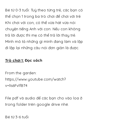
Bé từ 0-3 tuổi: Tuỳ theo từng trẻ, các bạn có 
thể chọn 1 trong ba trò chơi để chơi với trẻ 
Khi chơi với con, có thể vừa hát vừa nói 
chuyện tiếng Anh với con. Nếu con không 
trả lời được thì mẹ có thể trả lời thay trẻ. 
Mình mô tả những gì mình đang làm và lặp 
đi lặp lại những câu nói đơn giản là được.
Trò chơi 1:
 Đọc sách
From the garden: 
https://www.youtube.com/watch?
v=lIs6FvlfBT4
File pdf và audio để các bạn cho vào loa ở 
trong folder trên google drive nhé.
Bé từ 3-6 tuổi