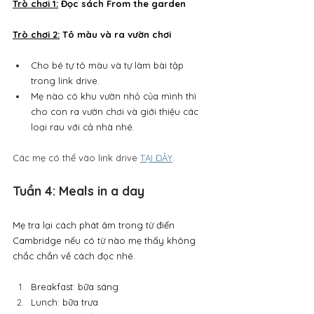
Trò chơi 1:
 Đọc sách From the garden
Trò chơi 2:
 Tô màu và ra vườn chơi
Cho bé tự tô màu và tự làm bài tập 
trong link drive.
Mẹ nào có khu vườn nhỏ của mình thì 
cho con ra vườn chơi và giới thiệu các 
loại rau với cả nhà nhé.
Các mẹ có thể vào link drive 
TẠI ĐÂY
.
Tuần 4: Meals in a day
Mẹ tra lại cách phát âm trong từ điển 
Cambridge nếu có từ nào mẹ thấy không 
chắc chắn về cách đọc nhé.
Breakfast: bữa sáng
Lunch: bữa trưa