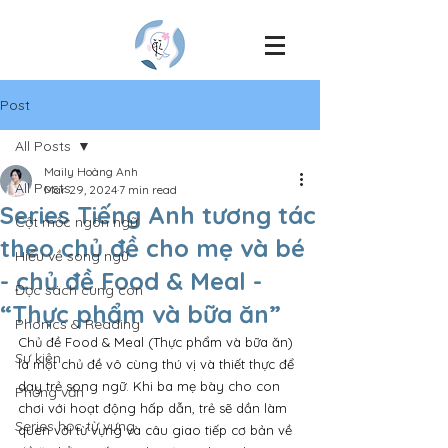
Post
All Posts
Maily Hoàng Anh
All Posts
Mar 29, 2024
7 min read
Series Tiếng Anh tương tác
Cột mốc ngôn ngữ
theo chủ đề cho mẹ và bé
Hiểu về song ngữ
- chủ đề Food & Meal -
Đọc sách cùng con
“Thực phẩm và bữa ăn”
Phonics & Reading
Chủ đề Food & Meal (Thực phẩm và bữa ăn) 
Sự kiện
là một chủ đề vô cùng thú vị và thiết thực để 
dạy trẻ song ngữ. Khi ba mẹ bày cho con 
Phỏng vấn
chơi với hoạt động hấp dẫn, trẻ sẽ dần làm 
Series học từ vựng
quen với từ vựng và câu giao tiếp cơ bản về 