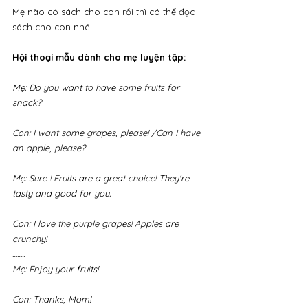
Mẹ nào có sách cho con rồi thì có thể đọc 
sách cho con nhé.
Hội thoại mẫu dành cho mẹ luyện tập:
Mẹ: Do you want to have some fruits for 
snack?
Con: I want some grapes, please! /Can I have 
an apple, please?
Mẹ: Sure ! Fruits are a great choice! They're 
tasty and good for you.
Con: I love the purple grapes! Apples are 
crunchy!
……..
Mẹ: Enjoy your fruits!
Con: Thanks, Mom!