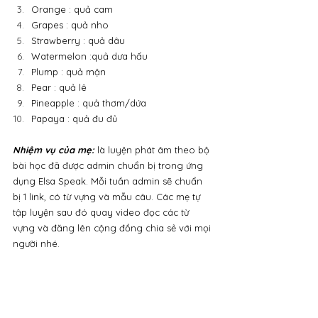
Orange : quả cam
Grapes : quả nho
Strawberry : quả dâu
Watermelon :quả dưa hấu
Plump : quả mận
Pear : quả lê
Pineapple : quả thơm/dứa
Papaya : quả đu đủ
Nhiệm vụ của mẹ:
là luyện phát âm theo bộ 
bài học đã được admin chuẩn bị trong ứng 
dụng Elsa Speak. Mỗi tuần admin sẽ chuẩn 
bị 1 link, có từ vựng và mẫu câu. Các mẹ tự 
tập luyện sau đó quay video đọc các từ 
vựng và đăng lên cộng đồng chia sẻ với mọi 
người nhé.