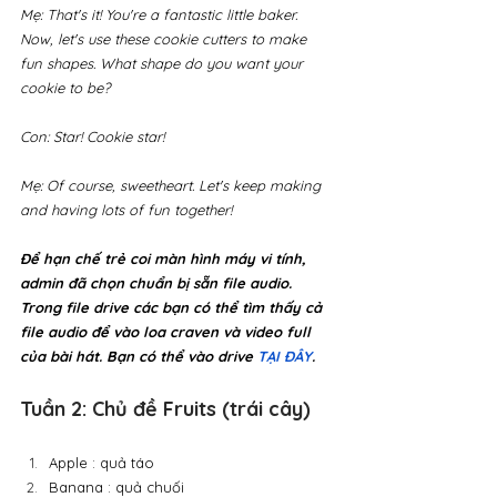
Mẹ: That's it! You're a fantastic little baker. 
Now, let's use these cookie cutters to make 
fun shapes. What shape do you want your 
cookie to be?
Con: Star! Cookie star!
Mẹ: Of course, sweetheart. Let's keep making 
and having lots of fun together!
Để hạn chế trẻ coi màn hình máy vi tính, 
admin đã chọn chuẩn bị sẵn file audio. 
Trong file drive các bạn có thể tìm thấy cả 
file audio để vào loa craven và video full 
của bài hát. Bạn có thể vào drive 
TẠI ĐÂY
. 
Tuần 2: Chủ đề Fruits (trái cây)
Apple : quả táo
Banana : quả chuối