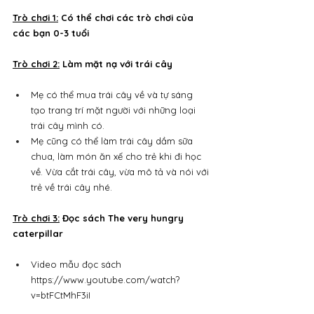
Trò chơi 1:
 Có thể chơi các trò chơi của 
các bạn 0-3 tuổi
Trò chơi 2:
 Làm mặt nạ với trái cây
Mẹ có thể mua trái cây về và tự sáng 
tạo trang trí mặt người với những loại 
trái cây mình có.
Mẹ cũng có thể làm trái cây dầm sữa 
chua, làm món ăn xế cho trẻ khi đi học 
về. Vừa cắt trái cây, vừa mô tả và nói với 
trẻ về trái cây nhé.
Trò chơi 3:
 Đọc sách The very hungry 
caterpillar
Video mẫu đọc sách 
https://www.youtube.com/watch?
v=btFCtMhF3iI