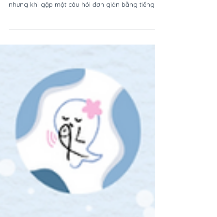
Nhiều ba mẹ từng gặp tình huống: con có thể đọc
vanh vách rất nhiều từ tiếng Anh khi nhìn tranh,
nhưng khi gặp một câu hỏi đơn giản bằng tiếng
Anh lại không biết trả lời thế nào. Lý do không
nằm ở việc con thiếu vốn từ, mà có thể vì con chưa
có đủ cơ hội đặt những từ vựng đó vào ngữ cảnh,
được nghe, được tương tác và sử dụng trong đời
sống hằng ngày. Dưới đây là 4 lưu ý quan trọng
giúp ba mẹ đồng hành cùng con để tiếng Anh
không chỉ dừng lại ở việc "thuộc từ", mà trở thành
mộ