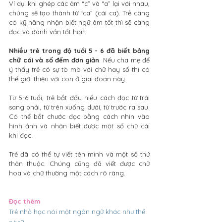
Ví dụ: khi ghép các âm “c” và “a” lại với nhau, 
chúng sẽ tạo thành từ “ca” (cái ca). Trẻ càng 
có kỹ năng nhận biết ngữ âm tốt thì sẽ càng 
đọc và đánh vần tốt hơn.
Nhiều trẻ trong độ tuổi 5 - 6 đã biết bảng 
chữ cái và số đếm đơn giản
. Nếu cha mẹ để 
ý thấy trẻ có sự tò mò với chữ hay số thì có 
thể giới thiệu với con ở giai đoạn này.
Từ 5-6 tuổi, trẻ bắt đầu hiểu cách đọc từ trái 
sang phải, từ trên xuống dưới, từ trước ra sau. 
Có thể bắt chước đọc bằng cách nhìn vào 
hình ảnh và nhận biết được một số chữ cái 
khi đọc.
Trẻ đã có thể tự viết tên mình và một số thứ 
thân thuộc. Chúng cũng đã viết được chữ 
hoa và chữ thường một cách rõ ràng. 
Đọc thêm
Trẻ nhỏ học nói một ngôn ngữ khác như thế 