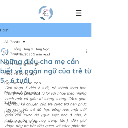
Post
All Posts
Hồng Thủy & Thúy Ngô
All Posts
Mar 16, 2023
5 min read
Những điều cha mẹ cần
Cột mốc ngôn ngữ
biết về ngôn ngữ của trẻ từ
Hiểu về song ngữ
5 - 6 tuổi
Đọc sách cùng con
Giai đoạn 5 đến 6 tuổi, trẻ thành thạo hơn 
Phonics & Reading
trong việc ghép các từ lại với nhau theo những 
cách mới và giàu trí tưởng tượng. Cách giao 
Sự kiện
tiếp hay kể chuyện của trẻ cũng trở nên phức 
tạp hơn. Với trẻ đã học tiếng Anh một thời 
Phỏng vấn
gian dài trước đó (qua việc học ở nhà, ở 
trường mẫu giáo hay trung tâm), đến giai 
Series học từ vựng
đoạn này trẻ bắt đầu quen với cách phát âm 