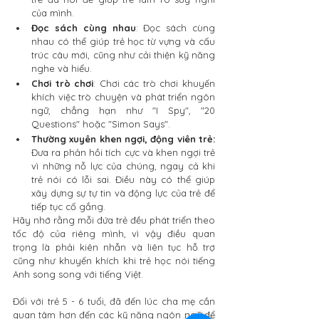
của mình.
Đọc sách cùng nhau
: Đọc sách cùng 
nhau có thể giúp trẻ học từ vựng và cấu 
trúc câu mới, cũng như cải thiện kỹ năng 
nghe và hiểu.
Chơi trò chơi
: Chơi các trò chơi khuyến 
khích việc trò chuyện và phát triển ngôn 
ngữ, chẳng hạn như "I Spy", "20 
Questions" hoặc "Simon Says".
Thường xuyên khen ngợi, động viên trẻ:
Đưa ra phản hồi tích cực và khen ngợi trẻ 
vì những nỗ lực của chúng, ngay cả khi 
trẻ nói có lỗi sai. Điều này có thể giúp 
xây dựng sự tự tin và động lực của trẻ để 
tiếp tục cố gắng.
Hãy nhớ rằng mỗi đứa trẻ đều phát triển theo 
tốc độ của riêng mình, vì vậy điều quan 
trọng là phải kiên nhẫn và liên tục hỗ trợ 
cũng như khuyến khích khi trẻ học nói tiếng 
Anh song song với tiếng Việt.
Đối với trẻ 5 - 6 tuổi, đã đến lúc cha mẹ cần 
quan tâm hơn đến các kỹ năng ngôn ngữ để 