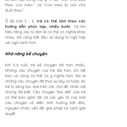
theo con mèo.” và “Con mèo bị con chó 
đuổi theo.” 
Ở độ tuổi 5 - 6,
 trẻ có thể làm theo các 
hướng dẫn phức tạp, nhiều bước
. Và khi 
hiểu rằng các từ đơn lẻ có thể có nghĩa khác 
nhau, trẻ cũng bắt đầu sử dụng từ ngữ hợp 
với ngữ cảnh hơn. 
Khả năng kể chuyện
Khi 5-6 tuổi, trẻ kể chuyện tốt hơn nhiều. 
Những câu chuyện của trẻ dài hơn, chi tiết 
hơn và cũng có thể có ý nghĩa hơn. Đó là 
những câu chuyện đã thực sự xảy ra hoặc do 
trẻ tự sáng tạo dựa trên các chủ đề, nhân vật 
chúng đã biết. Câu chuyện “bịa đặt” của trẻ 
có thể bao gồm tất cả các yếu tố của một 
câu chuyện cổ điển: tình huống bắt đầu, 
nguyên nhân, vấn đề, giải pháp và cách giải 
quyết. 