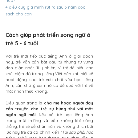
nào?
4 điều quý giá mình rút ra sau 3 năm đọc 
sách cho con
Cách giúp phát triển song ngữ ở 
trẻ 5 - 6 tuổi
Với trẻ mới tiếp xúc tiếng Anh ở giai đoạn 
này, trẻ vẫn cần bắt đầu từ những từ vựng 
đơn giản nhất. Tuy nhiên, vì trẻ đã hiểu các 
khái niệm đó trong tiếng Việt nên khi thiết kế 
hoạt động cho trẻ vừa chơi vừa học tiếng 
Anh, cần chú ý xem nó có dễ quá với trẻ về 
mặt nhận thức không.
Điều quan trọng là 
cha mẹ hoặc người dạy 
cần truyền cho trẻ sự hứng thú với một 
ngôn ngữ mới
. Nếu bắt trẻ học tiếng Anh 
trong môi trường và bầu không khí căng 
thẳng, trẻ sẽ dễ chán nản và không thích bởi 
lúc này trẻ đã có chính kiến 
“Tại sao phải học 
tiếng Anh?”
 Nên học thông qua chơi vẫn là 