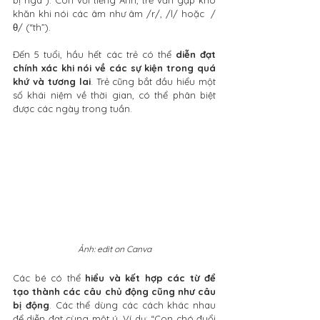
bị ngá”). Còn với tiếng Anh, trẻ vẫn gặp khó 
khăn khi nói các âm như âm /r/, /l/ hoặc  /
θ/ (“th”).
Đến 5 tuổi, hầu hết các trẻ có thể 
diễn đạt 
chính xác khi nói về các sự kiện trong quá 
khứ và tương lai
. Trẻ cũng bắt đầu hiểu một 
số khái niệm về thời gian, có thể phân biệt 
được các ngày trong tuần.
Ảnh: edit on Canva
Các bé có thể 
hiểu và kết hợp các từ để 
tạo thành các câu chủ động cũng như câu 
bị động
. Các thể dùng các cách khác nhau 
để diễn đạt cùng một ý. Ví dụ: “Con chó đuổi 