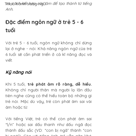
Thực hành song ngữ
và cách kết hợp các âm để tạo thành từ tiếng 
Anh.
Đặc điểm ngôn ngữ ở trẻ 5 - 6 
tuổi
Với trẻ 5 - 6 tuổi, ngôn ngữ không chỉ dừng 
lại ở nghe - nói. Khả năng ngôn ngữ của trẻ 
6 tuổi sẽ cần phát triển ở cả kĩ năng đọc và 
viết.
Kỹ năng nói
Khi 5 tuổi, 
trẻ phát âm rõ ràng, dễ hiểu.
Không chỉ người thân mà người lạ lần đầu 
tiên nghe cũng có thể hiểu toàn bộ những gì 
trẻ nói. Mặc dù vậy, trẻ còn phát âm sai vài 
âm hoặc từ.
Với tiếng Việt, trẻ có thể còn phát âm sai 
“l/n” hoặc sai dấu thanh như dấu ngã đọc 
thành dấu sắc (VD: “con bị ngã” thành “con 