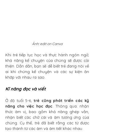
Ảnh: edit on Canva
Khi trẻ tiếp tục học và thực hành ngôn ngữ, 
khả năng kể chuyện của chúng sẽ được cải 
thiện. Dần dần, bạn sẽ dễ biết trẻ đang nói về 
ai khi chúng kể chuyện và các sự kiện ăn 
khớp với nhau ra sao. 
Kĩ năng đọc và viết
Ở độ tuổi 5-6, 
trẻ cũng phát triển các kỹ 
năng cho việc học đọc
. Thông qua: nhận 
thức âm vị, bao gồm khả năng ghép vần, 
nhận biết các chữ cái và âm tương ứng của 
chúng. Cụ thể, trẻ đã biết rằng các từ được 
tạo thành từ các âm và âm tiết khác nhau. 