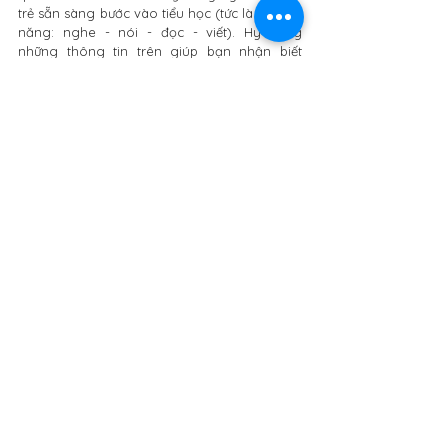
trẻ sẵn sàng bước vào tiểu học (tức là cả 4 kỹ 
năng: nghe - nói - đọc - viết). Hy vọng 
những thông tin trên giúp bạn nhận biết 
được được đặc điểm của con để có cách 
đồng hành cùng con hiệu quả. 
Thúy Ngô
 & 
Hồng Thủy
Nguồn: 
raisingchildren.net.au
 & 
naitreetgrandir.com
--------------
Bạn thân mến, khi chia sẻ nội dung bài viết 
này, mong bạn dùng nút share hoặc copy 
đường link dẫn bài viết để bảo vệ công sức 
của tác giả. 
Chân thành cảm ơn bạn!
Tags:
phát triển ngôn ngữ
cột mốc ngôn ngữ
5-6 tuổi
Cột mốc ngôn ngữ