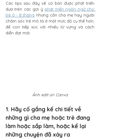
Các tips sau đây về cơ bản được phát triển 
dựa trên các gợi ý 
phát triển ngôn ngữ cho 
trẻ 0 - 8 tháng
 nhưng cần cha mẹ hay người 
chăm sóc trẻ mô tả ở một mức độ cụ thể hơn, 
để con tiếp xúc với nhiều từ vựng và cách 
diễn đạt mới.
Ảnh: edit on Canva
1. Hãy cố gắng kể chi tiết về 
những gì cha mẹ hoặc trẻ đang 
làm hoặc sắp làm, hoặc kể lại 
những chuyện đã xảy ra