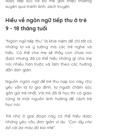
được tiếp xúc và bố mẹ giới thiệu thường 
xuyên qua tranh ảnh, sách truyện.
Hiểu về ngôn ngữ tiếp thu ở trẻ 
9 - 18 tháng tuổi
“Ngôn ngữ tiếp thu” là khái niệm để chỉ tất cả 
những từ và ý tưởng mà các trẻ nghe và 
hiểu. Có thể cha mẹ sẽ thấy con chưa nói 
được nhưng đã có thể hiểu những gì cha mẹ 
nói nhiều hơn trước và làm theo các hướng 
dẫn đơn giản.
Nguồn ngôn ngữ để trẻ thu nạp lúc này chủ 
yếu vẫn là từ gia đình, từ người chăm sóc 
gần gũi trẻ nhất. Với trẻ đã đi học thì cô giáo 
cũng là một nguồn ảnh hưởng để cách trẻ 
học nói. 
Trẻ nhỏ ở giai đoạn này có thể hiểu được 
những yêu cầu đơn giản ví dụ: 
“Con lấy cho 
bố cái áo màu đỏ kia nhé”.