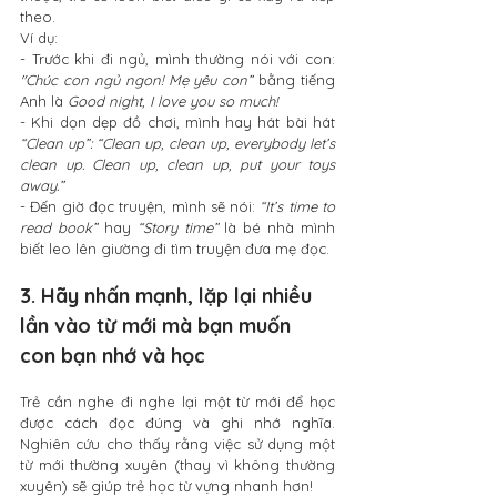
theo.
Ví dụ:
- Trước khi đi ngủ, mình thường nói với con: 
"Chúc con ngủ ngon! Mẹ yêu con”
 bằng tiếng 
Anh là 
Good night, I love you so much!
- Khi dọn dẹp đồ chơi, mình hay hát bài hát 
“Clean up”: “Clean up, clean up, everybody let’s 
clean up. Clean up, clean up, put your toys 
away.”
- Đến giờ đọc truyện, mình sẽ nói: 
“It’s time to 
read book”
 hay 
“Story time”
 là bé nhà mình 
biết leo lên giường đi tìm truyện đưa mẹ đọc.
3. Hãy nhấn mạnh, lặp lại nhiều 
lần vào từ mới mà bạn muốn 
con bạn nhớ và học
Trẻ cần nghe đi nghe lại một từ mới để học 
được cách đọc đúng và ghi nhớ nghĩa. 
Nghiên cứu cho thấy rằng việc sử dụng một 
từ mới thường xuyên (thay vì không thường 
xuyên) sẽ giúp trẻ học từ vựng nhanh hơn!