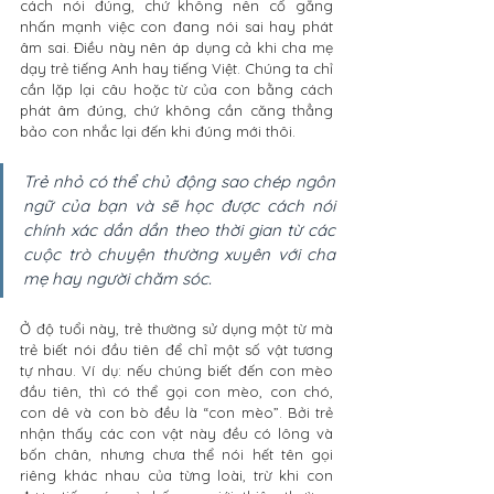
cách nói đúng, chứ không nên cố gắng 
nhấn mạnh việc con đang nói sai hay phát 
âm sai. Điều này nên áp dụng cả khi cha mẹ 
dạy trẻ tiếng Anh hay tiếng Việt. Chúng ta chỉ 
cần lặp lại câu hoặc từ của con bằng cách 
phát âm đúng, chứ không cần căng thẳng 
bảo con nhắc lại đến khi đúng mới thôi. 
Trẻ nhỏ có thể chủ động sao chép ngôn 
ngữ của bạn và sẽ học được cách nói 
chính xác dần dần theo thời gian từ các 
cuộc trò chuyện thường xuyên với cha 
mẹ hay người chăm sóc. 
Ở độ tuổi này, trẻ thường sử dụng một từ mà 
trẻ biết nói đầu tiên để chỉ một số vật tương 
tự nhau. Ví dụ: nếu chúng biết đến con mèo 
đầu tiên, thì có thể gọi con mèo, con chó, 
con dê và con bò đều là “con mèo”. Bởi trẻ 
nhận thấy các con vật này đều có lông và 
bốn chân, nhưng chưa thể nói hết tên gọi 
riêng khác nhau của từng loài, trừ khi con 