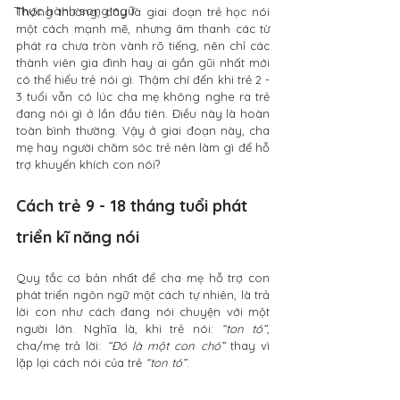
Thực hành song ngữ
Thông thường, đây là giai đoạn trẻ học nói 
một cách mạnh mẽ, nhưng âm thanh các từ 
phát ra chưa tròn vành rõ tiếng, nên chỉ các 
thành viên gia đình hay ai gần gũi nhất mới 
có thể hiểu trẻ nói gì. Thậm chí đến khi trẻ 2 - 
3 tuổi vẫn có lúc cha mẹ không nghe ra trẻ 
đang nói gì ở lần đầu tiên. Điều này là hoàn 
toàn bình thường. Vậy ở giai đoạn này, cha 
mẹ hay người chăm sóc trẻ nên làm gì để hỗ 
trợ khuyến khích con nói?
Cách trẻ 9 - 18 tháng tuổi phát 
triển kĩ năng nói
Quy tắc cơ bản nhất để cha mẹ hỗ trợ con 
phát triển ngôn ngữ một cách tự nhiên, là trả 
lời con như cách đang nói chuyện với một 
người lớn. Nghĩa là, khi trẻ nói: 
“ton tó”
, 
cha/mẹ trả lời: 
“Đó là một con chó”
 thay vì 
lặp lại cách nói của trẻ 
“ton tó”
.