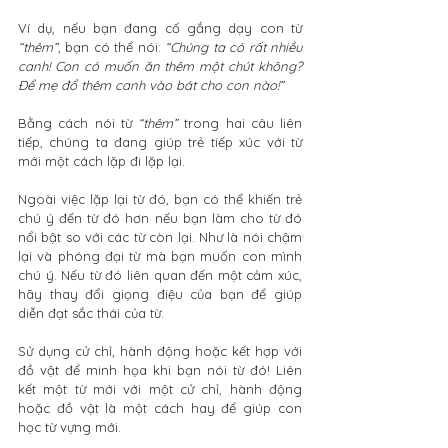
Ví dụ, nếu bạn đang cố gắng dạy con từ 
“thêm”
, bạn có thể nói: 
“Chúng ta có rất nhiều 
canh! Con có muốn ăn thêm một chút không? 
Để mẹ đổ thêm canh vào bát cho con nào!” 
Bằng cách nói từ 
“thêm”
 trong hai câu liên 
tiếp, chúng ta đang giúp trẻ tiếp xúc với từ 
mới một cách lặp đi lặp lại.
Ngoài việc lặp lại từ đó, bạn có thể khiến trẻ 
chú ý đến từ đó hơn nếu bạn làm cho từ đó 
nổi bật so với các từ còn lại. Như là nói chậm 
lại và phóng đại từ mà bạn muốn con mình 
chú ý. Nếu từ đó liên quan đến một cảm xúc, 
hãy thay đổi giọng điệu của bạn để giúp 
diễn đạt sắc thái của từ.
Sử dụng cử chỉ, hành động hoặc kết hợp với 
đồ vật để minh họa khi bạn nói từ đó! Liên 
kết một từ mới với một cử chỉ, hành động 
hoặc đồ vật là một cách hay để giúp con 
học từ vựng mới.