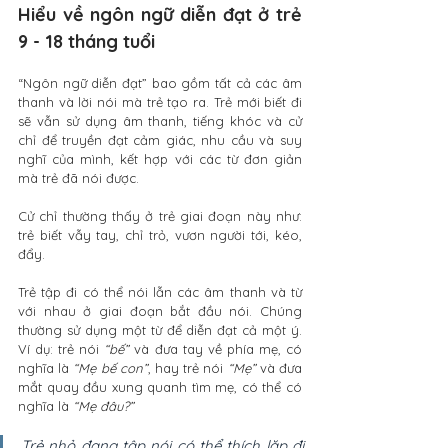
Hiểu về ngôn ngữ diễn đạt ở trẻ 
9 - 18 tháng tuổi
“Ngôn ngữ diễn đạt” bao gồm tất cả các âm 
thanh và lời nói mà trẻ tạo ra. Trẻ mới biết đi 
sẽ vẫn sử dụng âm thanh, tiếng khóc và cử 
chỉ để truyền đạt cảm giác, nhu cầu và suy 
nghĩ của mình, kết hợp với các từ đơn giản 
mà trẻ đã nói được.
Cử chỉ thường thấy ở trẻ giai đoạn này như: 
trẻ biết vẫy tay, chỉ trỏ, vươn người tới, kéo, 
đẩy.
Trẻ tập đi có thể nói lẫn các âm thanh và từ 
với nhau ở giai đoạn bắt đầu nói. Chúng 
thường sử dụng một từ để diễn đạt cả một ý. 
Ví dụ: trẻ nói 
“bế”
 và đưa tay về phía mẹ, có 
nghĩa là 
“Mẹ bế con”
, hay trẻ nói 
“Mẹ”
 và đưa 
mắt quay đầu xung quanh tìm mẹ, có thể có 
nghĩa là 
“Mẹ đâu?”
Trẻ nhỏ đang tập nói có thể thích lặp đi 