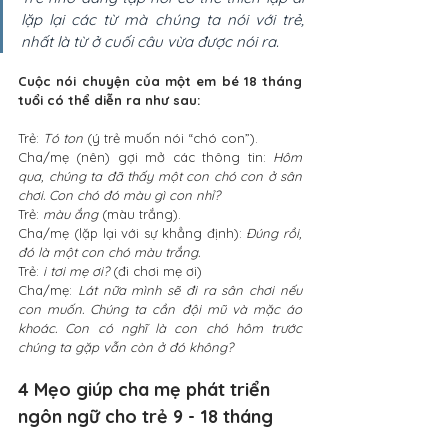
lặp lại các từ mà chúng ta nói với trẻ, 
nhất là từ ở cuối câu vừa được nói ra. 
Cuộc nói chuyện của một em bé 18 tháng 
tuổi có thể diễn ra như sau:
Trẻ: 
Tó ton
 (ý trẻ muốn nói “chó con”).
Cha/mẹ (nên) gợi mở các thông tin: 
Hôm 
qua, chúng ta đã thấy một con chó con ở sân 
chơi. Con chó đó màu gì con nhỉ?
Trẻ: 
màu ắng
 (màu trắng).
Cha/mẹ (lặp lại với sự khẳng định): 
Đúng rồi, 
đó là một con chó màu trắng.
Trẻ: 
i tơi mẹ ơi?
 (đi chơi mẹ ơi)
Cha/mẹ: 
Lát nữa mình sẽ đi ra sân chơi nếu 
con muốn. Chúng ta cần đội mũ và mặc áo 
khoác. Con có nghĩ là con chó hôm trước 
chúng ta gặp vẫn còn ở đó không?
4 Mẹo giúp cha mẹ phát triển 
ngôn ngữ cho trẻ 9 - 18 tháng