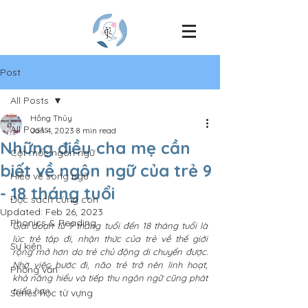
Post
All Posts
Hồng Thủy
All Posts
Jan 4, 2023
8 min read
Những điều cha mẹ cần
Cột mốc ngôn ngữ
biết về ngôn ngữ của trẻ 9
Hiểu về song ngữ
- 18 tháng tuổi
Đọc sách cùng con
Updated:
Feb 26, 2023
Phonics & Reading
Giai đoạn từ 9 tháng tuổi đến 18 tháng tuổi là 
lúc trẻ tập đi, nhận thức của trẻ về thế giới 
Sự kiện
rộng mở hơn do trẻ chủ động di chuyển được. 
Nhờ việc bước đi, não trẻ trở nên linh hoạt, 
Phỏng vấn
khả năng hiểu và tiếp thu ngôn ngữ cũng phát 
triển hơn. 
Series học từ vựng