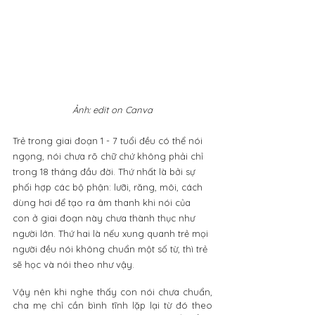
Ảnh: edit on Canva
Trẻ trong giai đoạn 1 - 7 tuổi đều có thể nói 
ngọng, nói chưa rõ chữ chứ không phải chỉ 
trong 18 tháng đầu đời. Thứ nhất là bởi sự 
phối hợp các bộ phận: lưỡi, răng, môi, cách 
dùng hơi để tạo ra âm thanh khi nói của 
con ở giai đoạn này chưa thành thục như 
người lớn. Thứ hai là nếu xung quanh trẻ mọi 
người đều nói không chuẩn một số từ, thì trẻ 
sẽ học và nói theo như vậy.
Vậy nên khi nghe thấy con nói chưa chuẩn, 
cha mẹ chỉ cần bình tĩnh lặp lại từ đó theo 