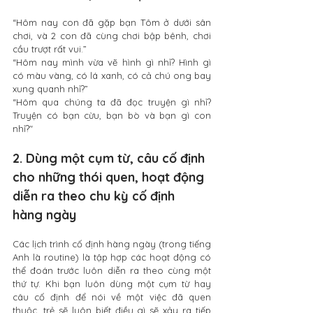
“Hôm nay con đã gặp bạn Tôm ở dưới sân 
chơi, và 2 con đã cùng chơi bập bênh, chơi 
cầu trượt rất vui.”
“Hôm nay mình vừa vẽ hình gì nhỉ? Hình gì 
có màu vàng, có lá xanh, có cả chú ong bay 
xung quanh nhỉ?”
“Hôm qua chúng ta đã đọc truyện gì nhỉ? 
Truyện có bạn cừu, bạn bò và bạn gì con 
nhỉ?"
2. Dùng một cụm từ, câu cố định 
cho những thói quen, hoạt động 
diễn ra theo chu kỳ cố định 
hàng ngày
Các lịch trình cố định hàng ngày (trong tiếng 
Anh là routine) là tập hợp các hoạt động có 
thể đoán trước luôn diễn ra theo cùng một 
thứ tự. Khi bạn luôn dùng một cụm từ hay 
câu cố định để nói về một việc đã quen 
thuộc, trẻ sẽ luôn biết điều gì sẽ xảy ra tiếp 