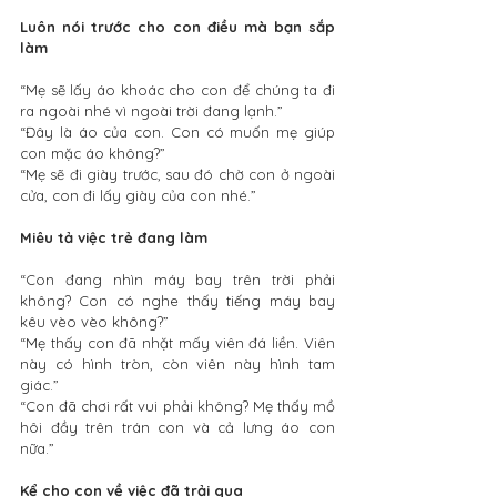
Luôn nói trước cho con điều mà bạn sắp 
làm
“Mẹ sẽ lấy áo khoác cho con để chúng ta đi 
ra ngoài nhé vì ngoài trời đang lạnh.”
“Đây là áo của con. Con có muốn mẹ giúp 
con mặc áo không?”
“Mẹ sẽ đi giày trước, sau đó chờ con ở ngoài 
cửa, con đi lấy giày của con nhé.”
Miêu tả việc trẻ đang làm
“Con đang nhìn máy bay trên trời phải 
không? Con có nghe thấy tiếng máy bay 
kêu vèo vèo không?”
“Mẹ thấy con đã nhặt mấy viên đá liền. Viên 
này có hình tròn, còn viên này hình tam 
giác.”
“Con đã chơi rất vui phải không? Mẹ thấy mồ 
hôi đầy trên trán con và cả lưng áo con 
nữa.”
Kể cho con về việc đã trải qua