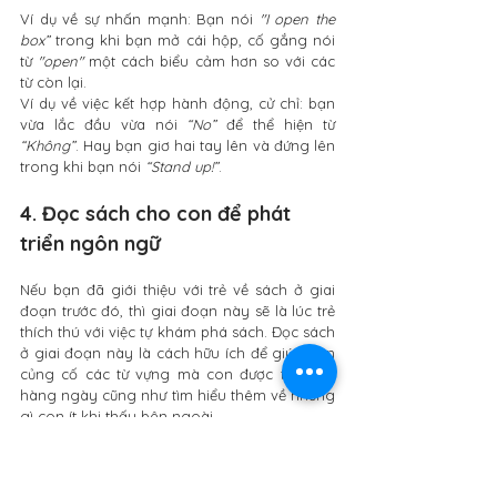
Ví dụ về sự nhấn mạnh: Bạn nói 
"I open the 
box” 
trong khi bạn mở cái hộp, cố gắng nói 
từ 
"open"
 một cách biểu cảm hơn so với các 
từ còn lại.
Ví dụ về việc kết hợp hành động, cử chỉ: bạn 
vừa lắc đầu vừa nói 
“No”
 để thể hiện từ 
“Không”
. Hay bạn giơ hai tay lên và đứng lên 
trong khi bạn nói 
“Stand up!”
.
4. Đọc sách cho con để phát 
triển ngôn ngữ
Nếu bạn đã giới thiệu với trẻ về sách ở giai 
đoạn trước đó, thì giai đoạn này sẽ là lúc trẻ 
thích thú với việc tự khám phá sách. Đọc sách 
ở giai đoạn này là cách hữu ích để giúp con 
củng cố các từ vựng mà con được tiếp xúc 
hàng ngày cũng như tìm hiểu thêm về những 
gì con ít khi thấy bên ngoài. 
Một số lưu ý cho cha mẹ khi đọc sách cùng 
con ở giai đoạn này: