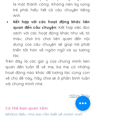
là một thành công. Không nên kỳ vọng 
trẻ phải hiểu hết cả câu chuyện tiếng 
Anh.
Kết hợp với các hoạt động khác liên 
quan đến câu chuyện:
 Kết hợp việc đọc 
sách với các hoạt động khác như vẽ, tô 
màu, chơi trò chơi liên quan đến nội 
dung của câu chuyện sẽ giúp trẻ phát 
triển tốt hơn về ngôn ngữ và sự tương 
tác.
Trên đây là các gợi ý của chúng mình liên 
quan đến tuần lễ về mẹ, ba mẹ có những 
hoạt động nào khác để tương tác cùng con 
về chủ đề này, hãy chia sẻ ở phần bình luận 
với chúng mình nhé.
Hồng Thủy
Có thể bạn quan tâm: 
Những điều cha mẹ cần biết về ngôn ngữ 
của trẻ từ 4 - 5 tuổi
Gợi ý cha mẹ cách chọn sách tranh cho trẻ 