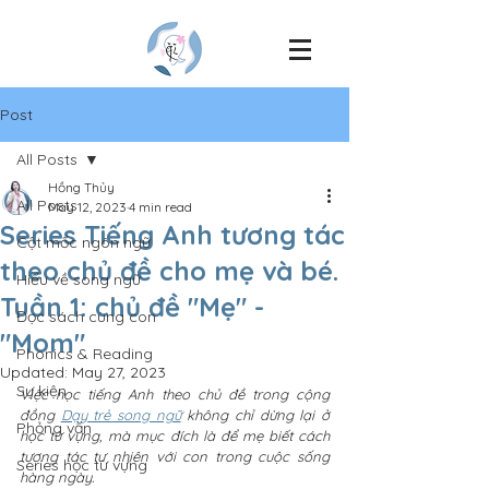
Post
All Posts
Hồng Thủy
All Posts
May 12, 2023
4 min read
Series Tiếng Anh tương tác
Cột mốc ngôn ngữ
theo chủ đề cho mẹ và bé.
Hiểu về song ngữ
Tuần 1: chủ đề "Mẹ" -
Đọc sách cùng con
"Mom"
Phonics & Reading
Updated:
May 27, 2023
Sự kiện
Việc học tiếng Anh theo chủ đề trong cộng 
đồng 
Dạy trẻ song ngữ
 không chỉ dừng lại ở 
Phỏng vấn
học từ vựng, mà mục đích là để mẹ biết cách 
tương tác tự nhiên với con trong cuộc sống 
Series học từ vựng
hàng ngày.