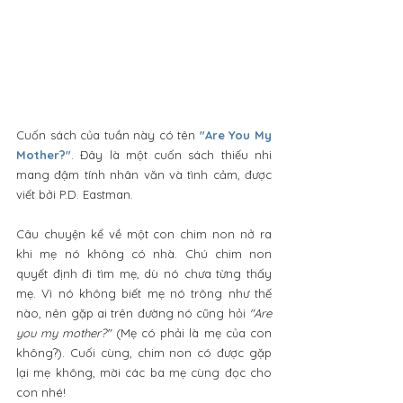
Cuốn sách của tuần này có tên
"Are You My 
Mother?"
. Đây là một cuốn sách thiếu nhi 
mang đậm tính nhân văn và tình cảm, được 
viết bởi P.D. Eastman. 
Câu chuyện kể về một con chim non nở ra 
khi mẹ nó không có nhà. Chú chim non 
quyết định đi tìm mẹ, dù nó chưa từng thấy 
mẹ. Vì nó không biết mẹ nó trông như thế 
nào, nên gặp ai trên đường nó cũng hỏi 
"Are 
you my mother?"
 (Mẹ có phải là mẹ của con 
không?). Cuối cùng, chim non có được gặp 
lại mẹ không, mời các ba mẹ cùng đọc cho 
con nhé!