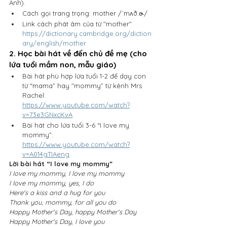
Anh).
Cách gọi trang trọng: mother /ˈmʌð.ɚ/
Link cách phát âm của từ "mother" 
https://dictionary.cambridge.org/diction
ary/english/mother
2. Học bài hát về đến chủ đề mẹ (cho 
lứa tuổi mầm non, mẫu giáo)
Bài hát phù hợp lứa tuổi 1-2 để dạy con 
từ “mama” hay "mommy” từ kênh Mrs 
Rachel: 
https://www.youtube.com/watch?
v=73e3GNxcKvA
Bài hát cho lứa tuổi 3-6 “I love my 
mommy”: 
https://www.youtube.com/watch?
v=A014gTIAeng
Lời bài hát “I love my mommy”
I love my mommy, I love my mommy
I love my mommy, yes, I do
Here's a kiss and a hug for you
Thank you, mommy, for all you do
Happy Mother's Day, happy Mother's Day
Happy Mother's Day, I love you