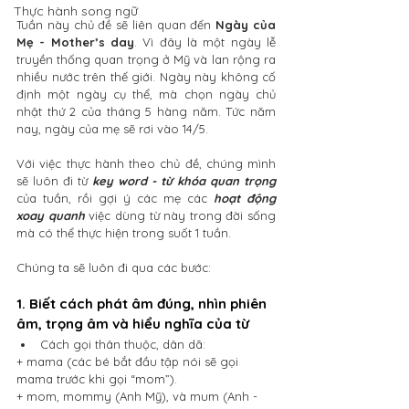
Thực hành song ngữ
Tuần này chủ đề sẽ liên quan đến 
Ngày của 
Mẹ - Mother’s day
. Vì đây là một ngày lễ 
truyền thống quan trọng ở Mỹ và lan rộng ra 
nhiều nước trên thế giới. Ngày này không cố 
định một ngày cụ thể, mà chọn ngày chủ 
nhật thứ 2 của tháng 5 hàng năm. Tức năm 
nay, ngày của mẹ sẽ rơi vào 14/5.
Với việc thực hành theo chủ đề, chúng mình 
sẽ luôn đi từ 
key word - từ khóa quan trọng
của tuần, rồi gợi ý các mẹ các 
hoạt động 
xoay quanh
 việc dùng từ này trong đời sống 
mà có thể thực hiện trong suốt 1 tuần.
Chúng ta sẽ luôn đi qua các bước:
1. Biết cách phát âm đúng, nhìn phiên 
âm, trọng âm và hiểu nghĩa của từ
Cách gọi thân thuộc, dân dã:
+ mama (các bé bắt đầu tập nói sẽ gọi 
mama trước khi gọi “mom”).
+ mom, mommy (Anh Mỹ), và mum (Anh - 