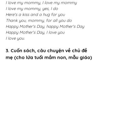
I love my mommy, I love my mommy
I love my mommy, yes, I do
Here's a kiss and a hug for you
Thank you, mommy, for all you do
Happy Mother's Day, happy Mother's Day
Happy Mother's Day, I love you
I love you.
3. Cuốn sách, câu chuyện về chủ đề 
mẹ (cho lứa tuổi mầm non, mẫu giáo)