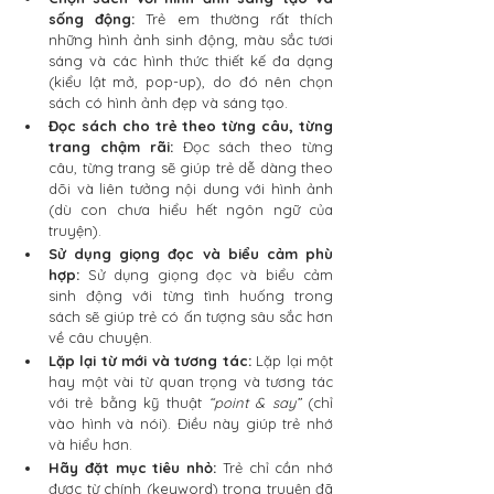
sống động: 
Trẻ em thường rất thích 
những hình ảnh sinh động, màu sắc tươi 
sáng và các hình thức thiết kế đa dạng 
(kiểu lật mở, pop-up), do đó nên chọn 
sách có hình ảnh đẹp và sáng tạo.
Đọc sách cho trẻ theo từng câu, từng 
trang chậm rãi:
 Đọc sách theo từng 
câu, từng trang sẽ giúp trẻ dễ dàng theo 
dõi và liên tưởng nội dung với hình ảnh 
(dù con chưa hiểu hết ngôn ngữ của 
truyện).
Sử dụng giọng đọc và biểu cảm phù 
hợp:
 Sử dụng giọng đọc và biểu cảm 
sinh động với từng tình huống trong 
sách sẽ giúp trẻ có ấn tượng sâu sắc hơn 
về câu chuyện.
Lặp lại từ mới và tương tác:
 Lặp lại một 
hay một vài từ quan trọng và tương tác 
với trẻ bằng kỹ thuật 
“point & say”
 (chỉ 
vào hình và nói). Điều này giúp trẻ nhớ 
và hiểu hơn. 
Hãy đặt mục tiêu nhỏ: 
Trẻ chỉ cần nhớ 
được từ chính (keyword) trong truyện đã 