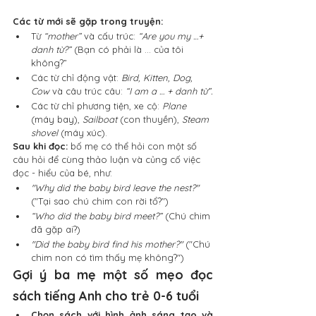
Các từ mới sẽ gặp trong truyện:
Từ 
“mother”
 và cấu trúc: 
“Are you my …+ 
danh từ?”
 (Bạn có phải là … của tôi 
không?”
Các từ chỉ động vật: 
Bird, Kitten, Dog, 
Cow
 và câu trúc câu: 
“I am a … + danh từ”.
Các từ chỉ phương tiện, xe cộ: 
Plane
(máy bay), 
Sailboat
 (con thuyền), 
Steam 
shovel
 (máy xúc).
Sau khi đọc:
 bố mẹ có thể hỏi con một số 
câu hỏi để cùng thảo luận và củng cố việc 
đọc - hiểu của bé, như:
"Why did the baby bird leave the nest?"
("Tại sao chú chim con rời tổ?")
“Who did the baby bird meet?”
 (Chú chim 
đã gặp ai?)
"Did the baby bird find his mother?"
 ("Chú 
chim non có tìm thấy mẹ không?")
Gợi ý ba mẹ một số mẹo đọc 
sách tiếng Anh cho trẻ 0-6 tuổi
Chọn sách với hình ảnh sáng tạo và 