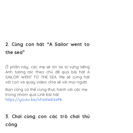
2. Cùng con hát “A Sailor went to 
the sea”
Ở phần này, các mẹ sẽ ôn lại từ vựng tiếng 
Anh tương tác theo chủ đề qua bài hát A 
SAILOR WENT TO THE SEA. Mẹ sẽ cùng hát 
với con và quay video chia sẻ với mọi người.
Bạn cũng có thể cùng thực hành với các mẹ 
trong nhóm qua Link bài hát: 
https://youtu.be/nFxAiWkSePk
3. Chơi cùng con các trò chơi thủ 
công