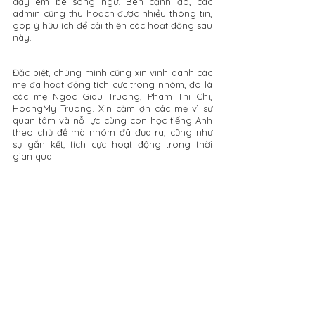
dạy em bé song ngữ. Bên cạnh đó, các 
admin cũng thu hoạch được nhiều thông tin, 
góp ý hữu ích để cải thiện các hoạt động sau 
này. 
Đặc biệt, chúng mình cũng xin vinh danh các 
mẹ đã hoạt động tích cực trong nhóm, đó là 
các mẹ Ngoc Giau Truong, Pham Thi Chi, 
HoangMy Truong. Xin cảm ơn các mẹ vì sự 
quan tâm và nỗ lực cùng con học tiếng Anh 
theo chủ đề mà nhóm đã đưa ra, cũng như 
sự gắn kết, tích cực hoạt động trong thời 
gian qua. 