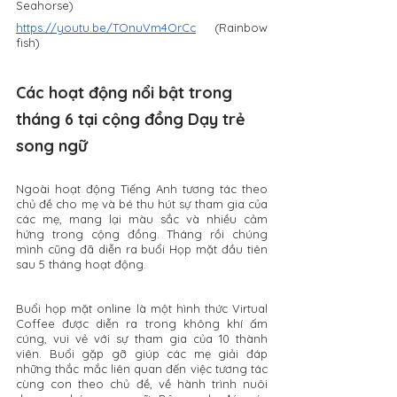
Seahorse)
https://youtu.be/TOnuVm4OrCc
 (Rainbow 
fish)
Các hoạt động nổi bật trong 
tháng 6 tại cộng đồng Dạy trẻ 
song ngữ 
Ngoài hoạt động Tiếng Anh tương tác theo 
chủ đề cho mẹ và bé thu hút sự tham gia của 
các mẹ, mang lại màu sắc và nhiều cảm 
hứng trong cộng đồng. Tháng rồi chúng 
mình cũng đã diễn ra buổi Họp mặt đầu tiên 
sau 5 tháng hoạt động. 
Buổi họp mặt online là một hình thức Virtual 
Coffee được diễn ra trong không khí ấm 
cúng, vui vẻ với sự tham gia của 10 thành 
viên. Buổi gặp gỡ giúp các mẹ giải đáp 
những thắc mắc liên quan đến việc tương tác 
cùng con theo chủ đề, về hành trình nuôi 