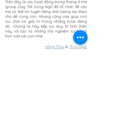
Trên đây là các hoạt động trong tháng 6 mà 
group Dạy Trẻ Song Ngữ đã tổ chức để các 
mẹ có thể ôn luyện tiếng Anh tương tác theo 
chủ đề cùng con. Nhưng cũng vừa giúp con 
vui chơi và giải trí trong những hoạt động 
đó. Chúng ta hãy tiếp tục duy trì tinh thần 
này và tạo ra những trải nghiệm tuyệt vời 
hơn nữa với con nhé!
Hồng Thủy
 & 
Thúy Ngô
Có thể bạn quan tâm: 
Những điều cha mẹ cần biết về ngôn ngữ 
của trẻ từ 4 - 5 tuổi
Gợi ý cha mẹ cách chọn sách tranh cho trẻ 
từ 0 - 3 tuổi
4 cuốn sách giúp cha mẹ hiểu rõ hơn về 
cách thức dạy con song ngữ Anh - Việt
Series học từ vựng