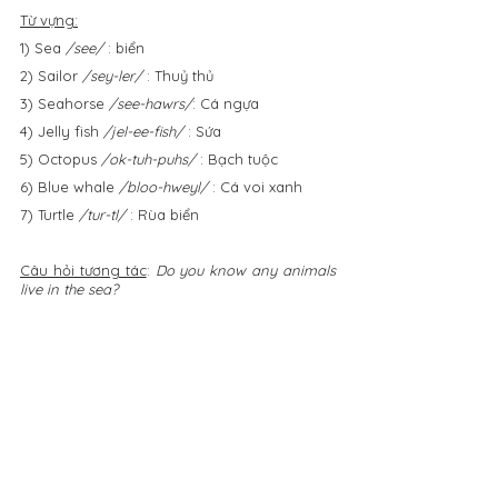
Từ vựng:
1) Sea 
/see/
 : biển
2) Sailor 
/sey-ler/
 : Thuỷ thủ
3) Seahorse 
/see-hawrs/
: Cá ngựa
4) Jelly fish 
/jel-ee-fish/
 : Sứa
5) Octopus 
/ok-tuh-puhs/
 : Bạch tuộc
6) Blue whale 
/bloo-hweyl/
 : Cá voi xanh
7) Turtle 
/tur-tl/
 : Rùa biển
Câu hỏi tương tác
: 
Do you know any animals 
live in the sea?