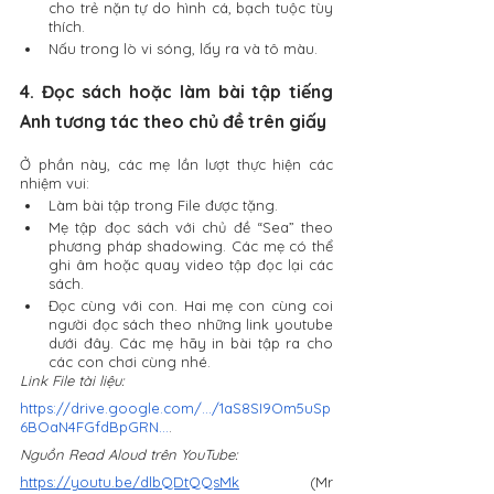
cho trẻ nặn tự do hình cá, bạch tuộc tùy  
thích.
Nấu trong lò vi sóng, lấy ra và tô màu.
4. Đọc sách hoặc làm bài tập tiếng 
Anh tương tác theo chủ đề trên giấy
Ở phần này, các mẹ lần lượt thực hiện các 
nhiệm vui: 
Làm bài tập trong File được tặng.
Mẹ tập đọc sách với chủ đề “Sea” theo 
phương pháp shadowing. Các mẹ có thể 
ghi âm hoặc quay video tập đọc lại các 
sách.
Đọc cùng với con. Hai mẹ con cùng coi 
người đọc sách theo những link youtube 
dưới đây. Các mẹ hãy in bài tập ra cho 
các con chơi cùng nhé.
Link File tài liệu:
https://drive.google.com/.../1aS8SI9Om5uSp
6BOaN4FGfdBpGRN...
.
Nguồn Read Aloud trên YouTube:
https://youtu.be/dlbQDtQQsMk
 (Mr 