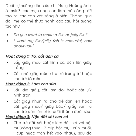
Dưới sự hướng dẫn của chị Maily Hoàng Anh, 
ở task 3 các mẹ cùng con làm thủ công  để 
tạo ra các con vật sống ở biển. Thông qua 
đó, mẹ có thể thực hành các câu hỏi tương 
tác như: 
Do you want to make a fish or jelly fish?
I want my fish/jelly fish is colourful, how 
about you?
Hoạt động 1:
 Tô, cắt dán cá
Lấy giấy màu cắt hình cá, dán lên giấy 
trắng.
Cắt nhỏ giấy màu cho trẻ trang trí hoặc 
cho trẻ tô màu.
Hoạt động 2:
 Làm con sứa
Lấy đĩa giấy, cắt làm đôi hoặc cắt 1/2 
hình tròn.
Cắt giấy nhún ra cho trẻ dán lên hoặc 
cắt giấy màu/ giấy báo/ giấy vụn ra 
cho trẻ dán lên phía dưới thành đuôi sứa.
Hoạt động 3:
 Nặn đất sét con cá
Cho trẻ đất sét hoặc làm đất sét với bột 
mì (công thức : 2 cúp bột mì, 1 cúp muối, 
1 cúp nước, trộn hết vào nhau), sau đó 