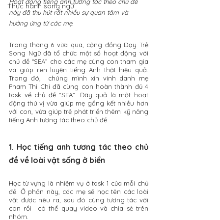
Hoạt động tiếng anh tương tác theo chủ đề 
Thực hành song ngữ
này đã thu hút rất nhiều sự quan tâm và 
hưởng ứng từ các mẹ.
Trong tháng 6 vừa qua, cộng đồng Dạy Trẻ 
Song Ngữ đã tổ chức một số hoạt động với 
chủ đề “SEA” cho các mẹ cùng con tham gia 
và giúp rèn luyện tiếng Anh thật hiệu quả. 
Trong đó,  chúng mình xin vinh danh mẹ 
Pham Thi Chi đã cùng con hoàn thành đủ 4 
task về chủ đề “SEA”. Đây quả là một hoạt 
động thú vị vừa giúp mẹ gắng kết nhiều hơn 
với con, vừa giúp trẻ phát triển thêm kỹ năng 
tiếng Anh tương tác theo chủ đề.
1. Học tiếng anh tương tác theo chủ 
đề về loài vật sống ở biển
Học từ vựng là nhiệm vụ ở task 1 của mỗi chủ 
đề. Ở phần này, các mẹ sẽ học tên các loài 
vật được nêu ra, sau đó cùng tương tác với 
con rồi  có thể quay video và chia sẻ trên 
nhóm. 