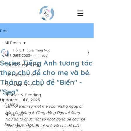
Post
All Posts
Hồng Thủy & Thúy Ngô
All Posts
Jul 7, 2023
4 min read
Series Tiếng Anh tương tác
Cột mốc ngôn ngữ
theo chủ đề cho mẹ và bé.
Hiểu về song ngữ
Tháng 6: chủ đề "Biển" -
Đọc sách cùng con
"Sea"
Phonics & Reading
Updated:
Jul 8, 2023
Sự kiện
Để thổi thêm sự mát mẻ vào những ngày oi 
bức của tháng 6. Cộng đồng Dạy trẻ Song 
Phỏng vấn
Ngữ đã tổ chức một số hoạt động để các mẹ 
Series học từ vựng
tham gia cùng con tại nhà với chủ đề biển. 